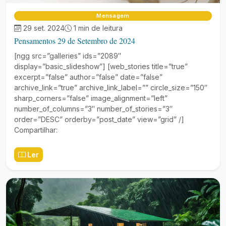
Mensagem
29 set. 2024
1 min de leitura
Pensamentos 29 de Setembro de 2024
[ngg src=”galleries” ids=”2089″
display=”basic_slideshow”] [web_stories title=”true”
excerpt=”false” author=”false” date=”false”
archive_link=”true” archive_link_label=”” circle_size=”150″
sharp_corners=”false” image_alignment=”left”
number_of_columns=”3″ number_of_stories=”3″
order=”DESC” orderby=”post_date” view=”grid” /]
Compartilhar:
Ler