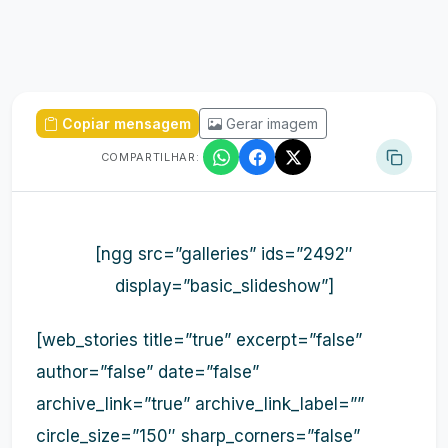
Copiar mensagem
Gerar imagem
COMPARTILHAR:
[ngg src=”galleries” ids=”2492″
display=”basic_slideshow”]
[web_stories title=”true” excerpt=”false”
author=”false” date=”false”
archive_link=”true” archive_link_label=””
circle_size=”150″ sharp_corners=”false”