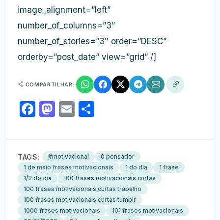
image_alignment=”left”
number_of_columns=”3″
number_of_stories=”3″ order=”DESC”
orderby=”post_date” view=”grid” /]
COMPARTILHAR:
Facebook
Mastodon
Email
Share
TAGS:
#motivacional
0 pensador
1 de maio frases motivacionais
1 do dia
1 frase
1/2 do dia
100 frases motivacionais curtas
100 frases motivacionais curtas trabalho
100 frases motivacionais curtas tumblr
1000 frases motivacionais
101 frases motivacionais