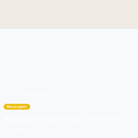
Início
Mensagem
Pensamentos e frases de hoje: 29/01/2025
Mensagem
Pensamentos e frases de hoje: 29/01/2025
29 de janeiro, 2025
·
1 min de leitura