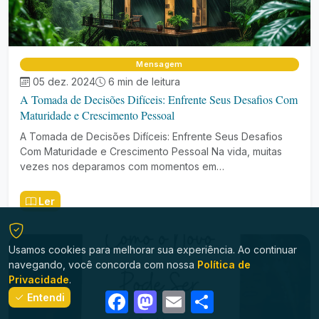
Mensagem
05 dez. 2024
6 min de leitura
A Tomada de Decisões Difíceis: Enfrente Seus Desafios Com
Maturidade e Crescimento Pessoal
A Tomada de Decisões Difíceis: Enfrente Seus Desafios
Com Maturidade e Crescimento Pessoal Na vida, muitas
vezes nos deparamos com momentos em…
Ler
Usamos cookies para melhorar sua experiência. Ao continuar
navegando, você concorda com nossa
Política de
Privacidade
.
Facebook
Mastodon
Email
Share
Entendi