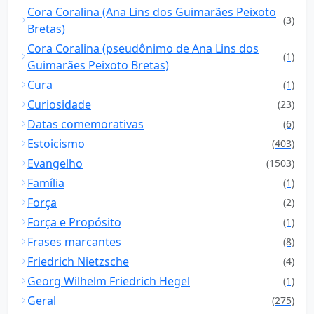
Cora Coralina (Ana Lins dos Guimarães Peixoto
(3)
Bretas)
Cora Coralina (pseudônimo de Ana Lins dos
(1)
Guimarães Peixoto Bretas)
Cura
(1)
Curiosidade
(23)
Datas comemorativas
(6)
Estoicismo
(403)
Evangelho
(1503)
Família
(1)
Força
(2)
Força e Propósito
(1)
Frases marcantes
(8)
Friedrich Nietzsche
(4)
Georg Wilhelm Friedrich Hegel
(1)
Geral
(275)