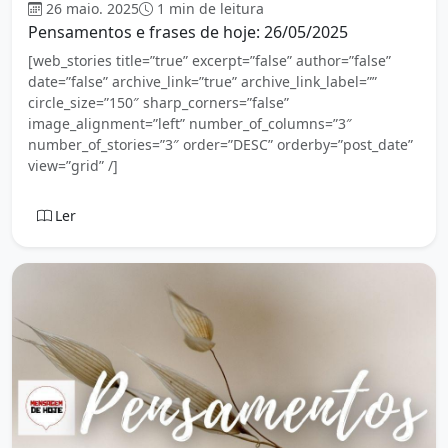
26 maio. 2025
1 min de leitura
Pensamentos e frases de hoje: 26/05/2025
[web_stories title=”true” excerpt=”false” author=”false”
date=”false” archive_link=”true” archive_link_label=””
circle_size=”150″ sharp_corners=”false”
image_alignment=”left” number_of_columns=”3″
number_of_stories=”3″ order=”DESC” orderby=”post_date”
view=”grid” /]
Ler