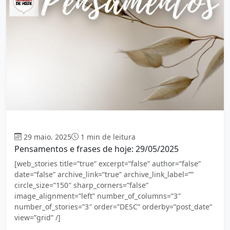
Mensagem
29 maio. 2025
1 min de leitura
Pensamentos e frases de hoje: 29/05/2025
[web_stories title=”true” excerpt=”false” author=”false”
date=”false” archive_link=”true” archive_link_label=””
circle_size=”150″ sharp_corners=”false”
image_alignment=”left” number_of_columns=”3″
number_of_stories=”3″ order=”DESC” orderby=”post_date”
view=”grid” /]