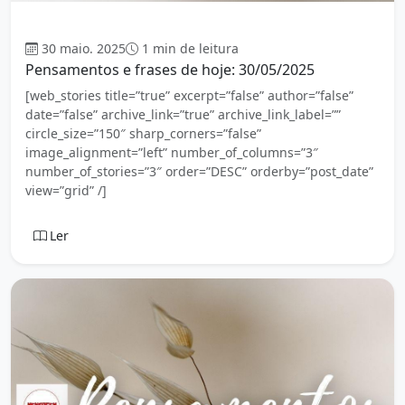
Mensagem
30 maio. 2025
1 min de leitura
Pensamentos e frases de hoje: 30/05/2025
[web_stories title=”true” excerpt=”false” author=”false”
date=”false” archive_link=”true” archive_link_label=””
circle_size=”150″ sharp_corners=”false”
image_alignment=”left” number_of_columns=”3″
number_of_stories=”3″ order=”DESC” orderby=”post_date”
view=”grid” /]
Ler