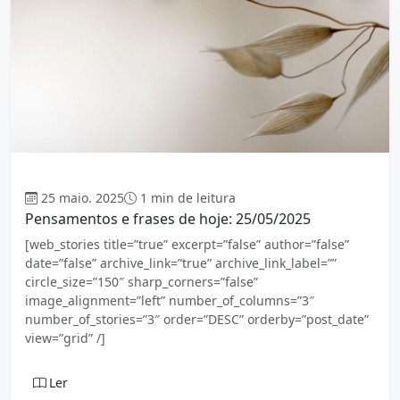
Mensagem
25 maio. 2025
1 min de leitura
Pensamentos e frases de hoje: 25/05/2025
[web_stories title=”true” excerpt=”false” author=”false”
date=”false” archive_link=”true” archive_link_label=””
circle_size=”150″ sharp_corners=”false”
image_alignment=”left” number_of_columns=”3″
number_of_stories=”3″ order=”DESC” orderby=”post_date”
view=”grid” /]
Ler