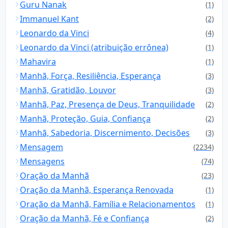
Guru Nanak
(1)
Immanuel Kant
(2)
Leonardo da Vinci
(4)
Leonardo da Vinci (atribuição errônea)
(1)
Mahavira
(1)
Manhã, Força, Resiliência, Esperança
(3)
Manhã, Gratidão, Louvor
(3)
Manhã, Paz, Presença de Deus, Tranquilidade
(2)
Manhã, Proteção, Guia, Confiança
(2)
Manhã, Sabedoria, Discernimento, Decisões
(3)
Mensagem
(2234)
Mensagens
(74)
Oração da Manhã
(23)
Oração da Manhã, Esperança Renovada
(1)
Oração da Manhã, Família e Relacionamentos
(1)
Oração da Manhã, Fé e Confiança
(2)