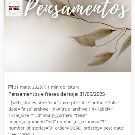
Mensagem
31 maio. 2025
1 min de leitura
Pensamentos e frases de hoje: 31/05/2025
[web_stories title=”true” excerpt=”false” author=”false”
date=”false” archive_link=”true” archive_link_label=””
circle_size=”150″ sharp_corners=”false”
image_alignment=”left” number_of_columns=”3″
number_of_stories=”3″ order=”DESC” orderby=”post_date”
view=”grid” /]