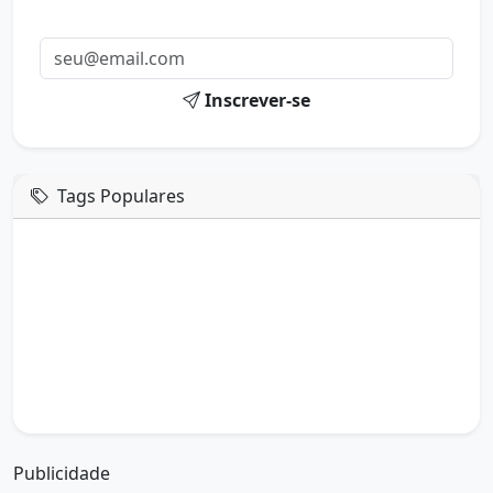
mail.
Inscrever-se
Tags Populares
mensagem de hoje
boa tarde google
boa tarde amor
boa tarde em italiano
boa tarde meu amor
boa tarde em espanhol
boa tarde a todos
boa tarde abençoada
boa tarde amiga
boa tarde amor da minha vida
boa tarde abençoada por deus
boa tarde amiguinho como vai
boa tarde a partir de que horas
a boa tarde em inglês
a boa tarde em francês
Publicidade