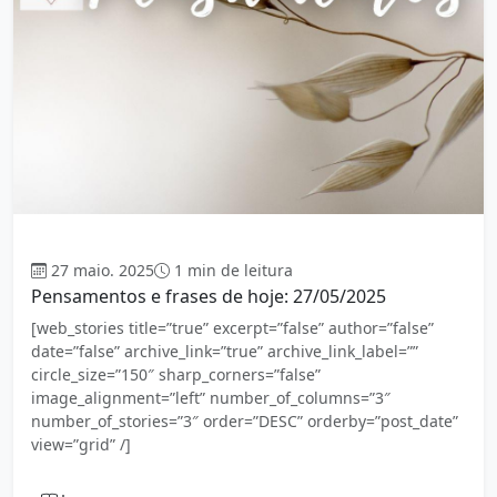
Mensagem
27 maio. 2025
1 min de leitura
Pensamentos e frases de hoje: 27/05/2025
[web_stories title=”true” excerpt=”false” author=”false”
date=”false” archive_link=”true” archive_link_label=””
circle_size=”150″ sharp_corners=”false”
image_alignment=”left” number_of_columns=”3″
number_of_stories=”3″ order=”DESC” orderby=”post_date”
view=”grid” /]