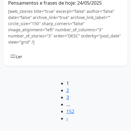
Pensamentos e frases de hoje: 24/05/2025
[web_stories title=”true” excerpt=”false” author=”false”
date=”false” archive_link=”true” archive_link_label=””
circle_size=”150″ sharp_corners=”false”
image_alignment=”left” number_of_columns=”3″
number_of_stories=”3″ order=”DESC” orderby=”post_date”
view=”grid” /]
Ler
1
2
3
…
152
›