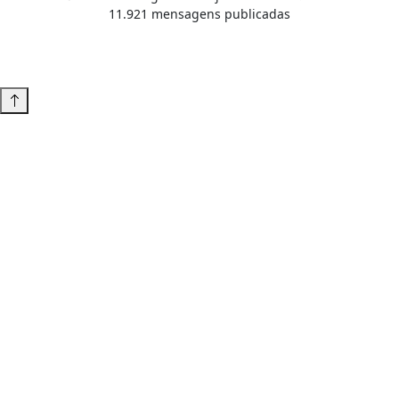
11.921 mensagens publicadas
Tema WordPress desenvolvido por
Tiago Guillande