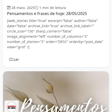
Mensagem
28 maio. 2025
1 min de leitura
Pensamentos e frases de hoje: 28/05/2025
[web_stories title=”true” excerpt=”false” author=”false”
date=”false” archive_link=”true” archive_link_label=””
circle_size=”150″ sharp_corners=”false”
image_alignment=”left” number_of_columns=”3″
number_of_stories=”3″ order=”DESC” orderby=”post_date”
view=”grid” /]
Ler