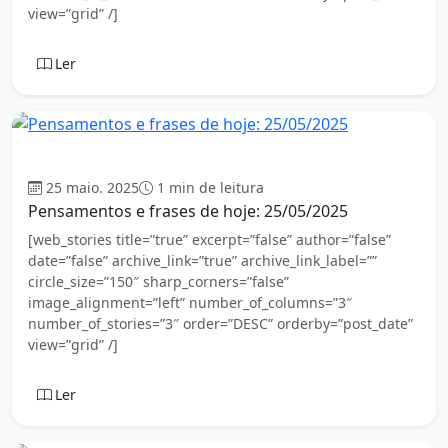
view=”grid” /]
Ler
Mensagem
25 maio. 2025
1 min de leitura
Pensamentos e frases de hoje: 25/05/2025
[web_stories title=”true” excerpt=”false” author=”false”
date=”false” archive_link=”true” archive_link_label=””
circle_size=”150″ sharp_corners=”false”
image_alignment=”left” number_of_columns=”3″
number_of_stories=”3″ order=”DESC” orderby=”post_date”
view=”grid” /]
Ler