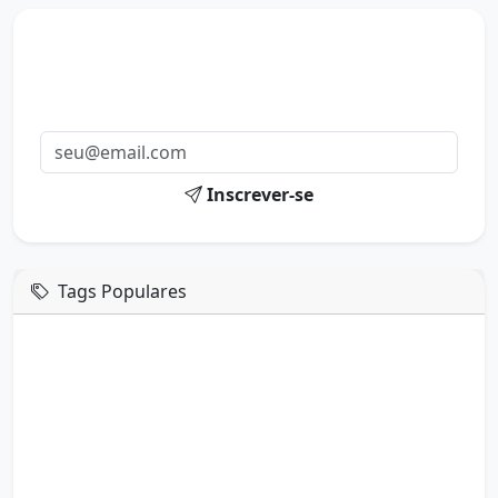
Mensagens diárias
Receba uma mensagem inspiradora todo dia no seu e-
mail.
Inscrever-se
Tags Populares
mensagem de hoje
boa tarde google
boa tarde amor
boa tarde em italiano
boa tarde meu amor
boa tarde em espanhol
boa tarde a todos
boa tarde abençoada
boa tarde amiga
boa tarde amor da minha vida
boa tarde abençoada por deus
boa tarde amiguinho como vai
boa tarde a partir de que horas
a boa tarde em inglês