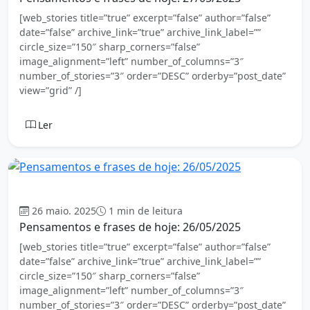
[web_stories title=”true” excerpt=”false” author=”false”
date=”false” archive_link=”true” archive_link_label=””
circle_size=”150″ sharp_corners=”false”
image_alignment=”left” number_of_columns=”3″
number_of_stories=”3″ order=”DESC” orderby=”post_date”
view=”grid” /]
Ler
Mensagem
26 maio. 2025
1 min de leitura
Pensamentos e frases de hoje: 26/05/2025
[web_stories title=”true” excerpt=”false” author=”false”
date=”false” archive_link=”true” archive_link_label=””
circle_size=”150″ sharp_corners=”false”
image_alignment=”left” number_of_columns=”3″
number_of_stories=”3″ order=”DESC” orderby=”post_date”