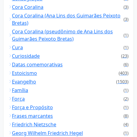
Cora Coralina
(3)
Cora Coralina (Ana Lins dos Guimarães Peixoto
(3)
Bretas)
Cora Coralina (pseudônimo de Ana Lins dos
(1)
Guimarães Peixoto Bretas)
Cura
(1)
Curiosidade
(23)
Datas comemorativas
(6)
Estoicismo
(403)
Evangelho
(1503)
Família
(1)
Força
(2)
Força e Propósito
(1)
Frases marcantes
(8)
Friedrich Nietzsche
(4)
Georg Wilhelm Friedrich Hegel
(1)