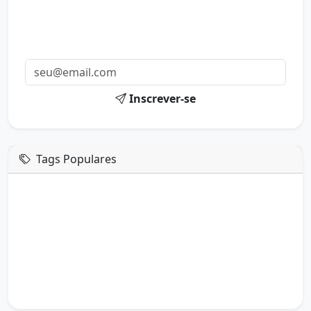
Mensagens diárias
Receba uma mensagem inspiradora todo dia no seu e-
mail.
Inscrever-se
Tags Populares
mensagem de hoje
boa tarde google
boa tarde amor
boa tarde em italiano
boa tarde meu amor
boa tarde em espanhol
boa tarde a todos
boa tarde abençoada
boa tarde amiga
boa tarde amor da minha vida
boa tarde abençoada por deus
boa tarde amiguinho como vai
boa tarde a partir de que horas
a boa tarde em inglês
a boa tarde em francês