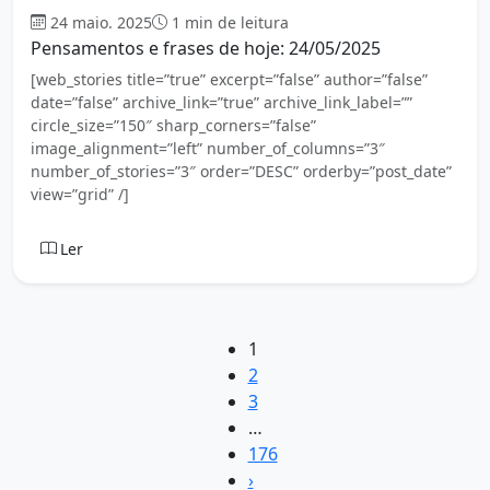
24 maio. 2025
1 min de leitura
Pensamentos e frases de hoje: 24/05/2025
[web_stories title=”true” excerpt=”false” author=”false”
date=”false” archive_link=”true” archive_link_label=””
circle_size=”150″ sharp_corners=”false”
image_alignment=”left” number_of_columns=”3″
number_of_stories=”3″ order=”DESC” orderby=”post_date”
view=”grid” /]
Ler
1
2
3
…
176
›