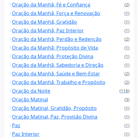
Oração da Manhã, Fé e Confiança
(2)
Oração da Manhã, Força e Renovação
(1)
Oração da Manhã, Gratidão
(1)
Oração da Manhã, Paz Interior
(1)
Oração da Manhã, Perdão e Redenção
(2)
Oração da Manhã, Propósito de Vida
(1)
Oração da Manhã, Proteção Divina
(1)
Oração da Manhã, Sabedoria e Direção
(1)
Oração da Manhã, Saúde e Bem-Estar
(2)
Oração da Manhã, Trabalho e Propósito
(2)
Oração da Noite
(116)
Oração Matinal
(3)
Oração Matinal, Gratidão, Propósito
(1)
Oração Matinal, Paz, Provisão Divina
(1)
Paz
(1)
Paz Interior
(1)