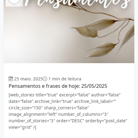
Mensagem
25 maio. 2025
1 min de leitura
Pensamentos e frases de hoje: 25/05/2025
[web_stories title=”true” excerpt=”false” author=”false”
date=”false” archive_link=”true” archive_link_label=””
circle_size=”150″ sharp_corners=”false”
image_alignment=”left” number_of_columns=”3″
number_of_stories=”3″ order=”DESC” orderby=”post_date”
view=”grid” /]