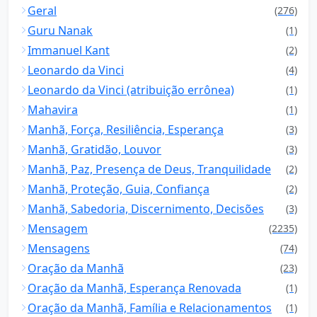
Geral
(276)
Guru Nanak
(1)
Immanuel Kant
(2)
Leonardo da Vinci
(4)
Leonardo da Vinci (atribuição errônea)
(1)
Mahavira
(1)
Manhã, Força, Resiliência, Esperança
(3)
Manhã, Gratidão, Louvor
(3)
Manhã, Paz, Presença de Deus, Tranquilidade
(2)
Manhã, Proteção, Guia, Confiança
(2)
Manhã, Sabedoria, Discernimento, Decisões
(3)
Mensagem
(2235)
Mensagens
(74)
Oração da Manhã
(23)
Oração da Manhã, Esperança Renovada
(1)
Oração da Manhã, Família e Relacionamentos
(1)