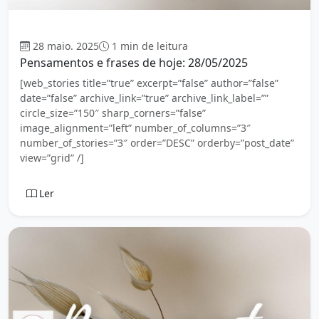
Mensagem
28 maio. 2025
1 min de leitura
Pensamentos e frases de hoje: 28/05/2025
[web_stories title=”true” excerpt=”false” author=”false”
date=”false” archive_link=”true” archive_link_label=””
circle_size=”150″ sharp_corners=”false”
image_alignment=”left” number_of_columns=”3″
number_of_stories=”3″ order=”DESC” orderby=”post_date”
view=”grid” /]
Ler