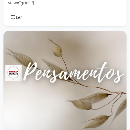
view=”grid” /]
Ler