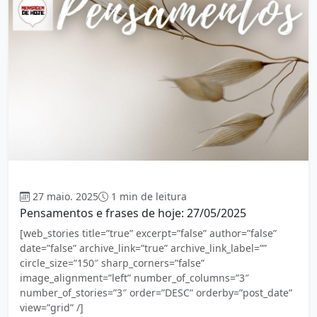
Mensagem
27 maio. 2025
1 min de leitura
Pensamentos e frases de hoje: 27/05/2025
[web_stories title=”true” excerpt=”false” author=”false”
date=”false” archive_link=”true” archive_link_label=””
circle_size=”150″ sharp_corners=”false”
image_alignment=”left” number_of_columns=”3″
number_of_stories=”3″ order=”DESC” orderby=”post_date”
view=”grid” /]