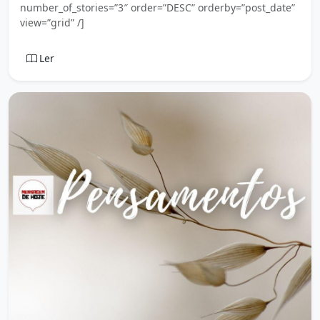
number_of_stories=”3″ order=”DESC” orderby=”post_date”
view=”grid” /]
Ler