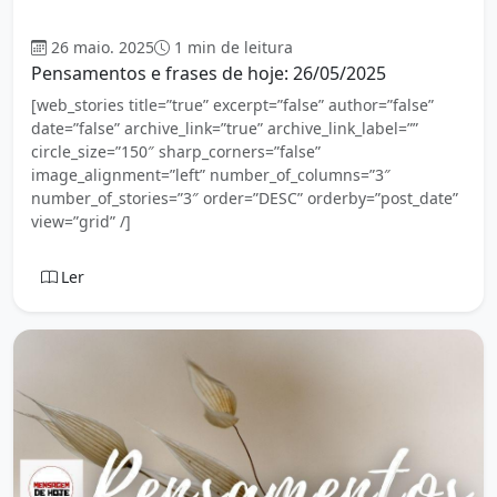
Mensagem
26 maio. 2025
1 min de leitura
Pensamentos e frases de hoje: 26/05/2025
[web_stories title=”true” excerpt=”false” author=”false”
date=”false” archive_link=”true” archive_link_label=””
circle_size=”150″ sharp_corners=”false”
image_alignment=”left” number_of_columns=”3″
number_of_stories=”3″ order=”DESC” orderby=”post_date”
view=”grid” /]
Ler