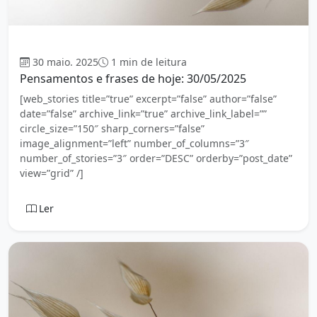
Mensagem
30 maio. 2025
1 min de leitura
Pensamentos e frases de hoje: 30/05/2025
[web_stories title=”true” excerpt=”false” author=”false”
date=”false” archive_link=”true” archive_link_label=””
circle_size=”150″ sharp_corners=”false”
image_alignment=”left” number_of_columns=”3″
number_of_stories=”3″ order=”DESC” orderby=”post_date”
view=”grid” /]
Ler