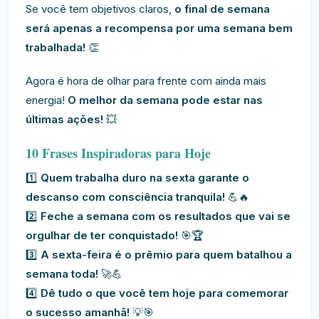
Se você tem objetivos claros,
o final de semana
será apenas a recompensa por uma semana bem
trabalhada!
👏
Agora é hora de olhar para frente com ainda mais
energia!
O melhor da semana pode estar nas
últimas ações!
💥
10 Frases Inspiradoras para Hoje
1️⃣
Quem trabalha duro na sexta garante o
descanso com consciência tranquila!
💪🔥
2️⃣
Feche a semana com os resultados que vai se
orgulhar de ter conquistado!
🎯🏆
3️⃣
A sexta-feira é o prêmio para quem batalhou a
semana toda!
🚀💪
4️⃣
Dê tudo o que você tem hoje para comemorar
o sucesso amanhã!
💡🎯