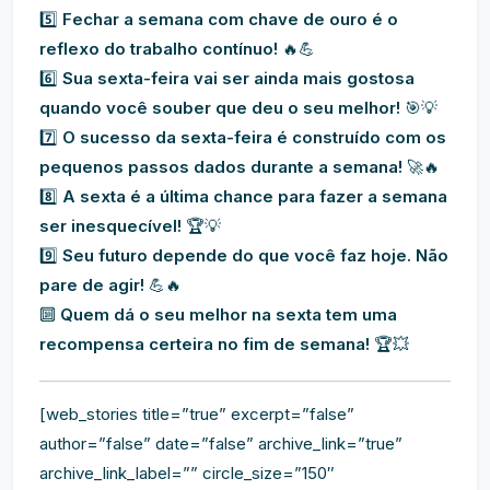
5️⃣
Fechar a semana com chave de ouro é o
reflexo do trabalho contínuo!
🔥💪
6️⃣
Sua sexta-feira vai ser ainda mais gostosa
quando você souber que deu o seu melhor!
🎯💡
7️⃣
O sucesso da sexta-feira é construído com os
pequenos passos dados durante a semana!
🚀🔥
8️⃣
A sexta é a última chance para fazer a semana
ser inesquecível!
🏆💡
9️⃣
Seu futuro depende do que você faz hoje. Não
pare de agir!
💪🔥
🔟
Quem dá o seu melhor na sexta tem uma
recompensa certeira no fim de semana!
🏆💥
[web_stories title=”true” excerpt=”false”
author=”false” date=”false” archive_link=”true”
archive_link_label=”” circle_size=”150″