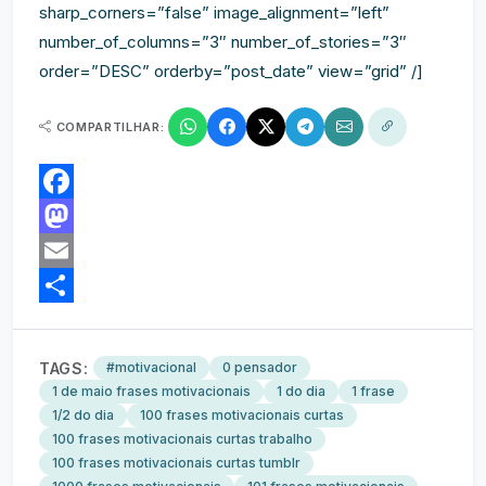
sharp_corners=”false” image_alignment=”left”
number_of_columns=”3″ number_of_stories=”3″
order=”DESC” orderby=”post_date” view=”grid” /]
COMPARTILHAR:
Facebook
Mastodon
Email
Share
TAGS:
#motivacional
0 pensador
1 de maio frases motivacionais
1 do dia
1 frase
1/2 do dia
100 frases motivacionais curtas
100 frases motivacionais curtas trabalho
100 frases motivacionais curtas tumblr