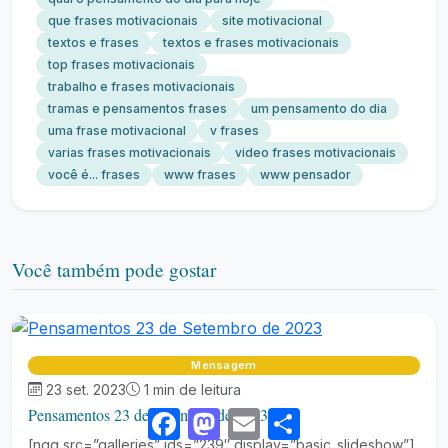
que frases motivacionais
site motivacional
textos e frases
textos e frases motivacionais
top frases motivacionais
trabalho e frases motivacionais
tramas e pensamentos frases
um pensamento do dia
uma frase motivacional
v frases
varias frases motivacionais
video frases motivacionais
você é... frases
www frases
www pensador
Você também pode gostar
Mensagem
23 set. 2023
1 min de leitura
Pensamentos 23 de Setembro de 2023
Facebook
Mastodon
Email
Share
[ngg src=”galleries” ids=”239″ display=”basic_slideshow”]