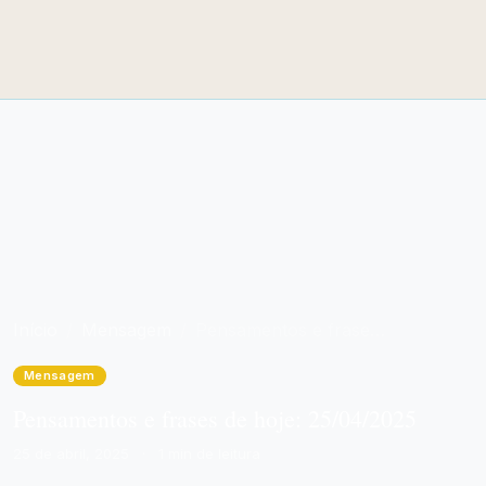
Início
Mensagem
Pensamentos e frases de hoje: 25/04/2025
Mensagem
Pensamentos e frases de hoje: 25/04/2025
25 de abril, 2025
·
1 min de leitura