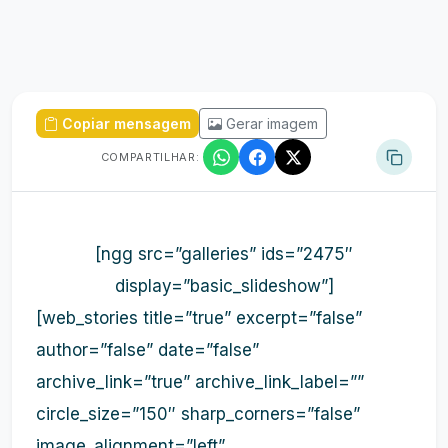
Copiar mensagem
Gerar imagem
COMPARTILHAR:
[ngg src=”galleries” ids=”2475″
display=”basic_slideshow”]
[web_stories title=”true” excerpt=”false”
author=”false” date=”false”
archive_link=”true” archive_link_label=””
circle_size=”150″ sharp_corners=”false”
image_alignment=”left”