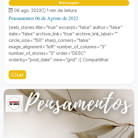
Mensagem
06 ago. 2022
1 min de leitura
Pensamentos 06 de Agosto de 2022
[web_stories title=”true” excerpt=”false” author=”false”
date=”false” archive_link=”true” archive_link_label=””
circle_size=”150″ sharp_corners=”false”
image_alignment=”left” number_of_columns=”3″
number_of_stories=”3″ order=”DESC”
orderby=”post_date” view=”grid” /] Compartilhar:
Ler