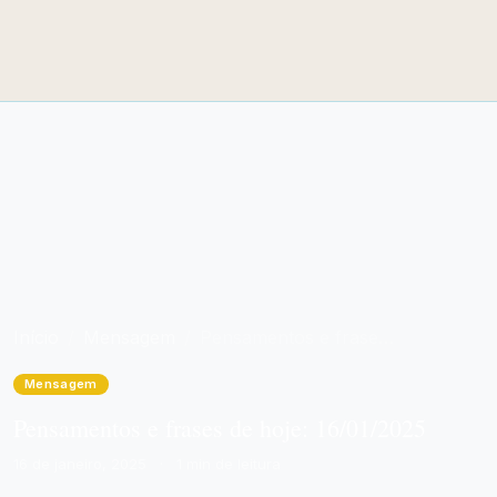
Início
Mensagem
Pensamentos e frases de hoje: 16/01/2025
Mensagem
Pensamentos e frases de hoje: 16/01/2025
16 de janeiro, 2025
·
1 min de leitura