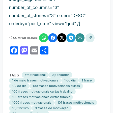
number_of_columns=”3″
number_of_stories=”3″ order=”DESC”
orderby=”post_date” view=”grid” /]
COMPARTILHAR:
Facebook
Mastodon
Email
Share
TAGS:
#motivacional
0 pensador
1 de maio frases motivacionais
1 do dia
1 frase
1/2 do dia
100 frases motivacionais curtas
100 frases motivacionais curtas trabalho
100 frases motivacionais curtas tumblr
1000 frases motivacionais
101 frases motivacionais
16/01/2025
3 frases de motivação