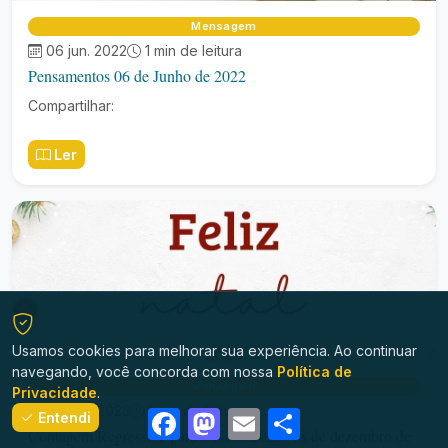
Mensagem
06 jun. 2022
1 min de leitura
Pensamentos 06 de Junho de 2022
Compartilhar:
Ler
Usamos cookies para melhorar sua experiência. Ao continuar
navegando, você concorda com nossa
Política de
Mensagem
Privacidade
.
18 dez. 2023
1 min de leitura
Facebook
Mastodon
Email
Share
Entendi
Contagem Regressiva para o Natal 2023: 18 de dezembro de