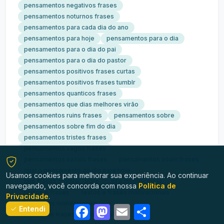
pensamentos negativos frases
pensamentos noturnos frases
pensamentos para cada dia do ano
pensamentos para hoje
pensamentos para o dia
pensamentos para o dia do pai
pensamentos para o dia do pastor
pensamentos positivos frases curtas
pensamentos positivos frases tumblr
pensamentos quanticos frases
pensamentos que dias melhores virão
pensamentos ruins frases
pensamentos sobre
pensamentos sobre fim do dia
pensamentos tristes frases
pensamentos vagos frases
pensamentos vazios frases
pensamentos voam frases
qual o pensamento do dia para hoje
Usamos cookies para melhorar sua experiência. Ao continuar
que frases motivacionais
site motivacional
navegando, você concorda com nossa
Política de
textos e frases
textos e frases motivacionais
Privacidade
.
top frases motivacionais
Facebook
Mastodon
Email
Share
Entendi
trabalho e frases motivacionais