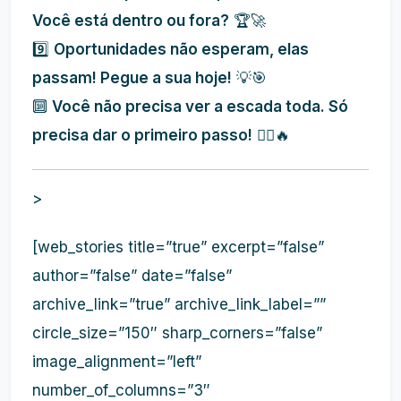
Você está dentro ou fora?
🏆🚀
9️⃣
Oportunidades não esperam, elas
passam! Pegue a sua hoje!
💡🎯
🔟
Você não precisa ver a escada toda. Só
precisa dar o primeiro passo!
🚶‍♀️🔥
>
[web_stories title=”true” excerpt=”false”
author=”false” date=”false”
archive_link=”true” archive_link_label=””
circle_size=”150″ sharp_corners=”false”
image_alignment=”left”
number_of_columns=”3″