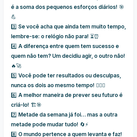
é a soma dos pequenos esforços diários!
🎯
💪
3️⃣
Se você acha que ainda tem muito tempo,
lembre-se: o relógio não para!
⏳⏰
4️⃣
A diferença entre quem tem sucesso e
quem não tem? Um decidiu agir, o outro não!
🔥🚀
5️⃣
Você pode ter resultados ou desculpas,
nunca os dois ao mesmo tempo!
🤷‍♂️✅
6️⃣
A melhor maneira de prever seu futuro é
criá-lo!
🏗️🎯
7️⃣
Metade da semana já foi… mas a outra
metade pode mudar tudo!
🔄⚡
8️⃣
O mundo pertence a quem levanta e faz!