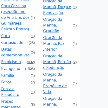
Oração da
Cora Coralina
Manhã, Força e
(1)
(pseudônimo
Renovação
de Ana Lins dos
(1)
Oração da
Guimarães
Manhã,
(1)
Peixoto Bretas)
Gratidão
Cura
(1)
Oração da
Curiosidade
(23)
Manhã, Paz
(1)
Datas
Interior
(6)
comemorativas
Oração da
Estoicismo
Manhã, Perdão
(402)
(2)
e Redenção
Evangelho
(1503)
Oração da
Família
(1)
Manhã,
Força
(2)
(1)
Propósito de
Força e
Vida
(1)
Propósito
Oração da
Frases
Manhã,
(8)
(1)
marcantes