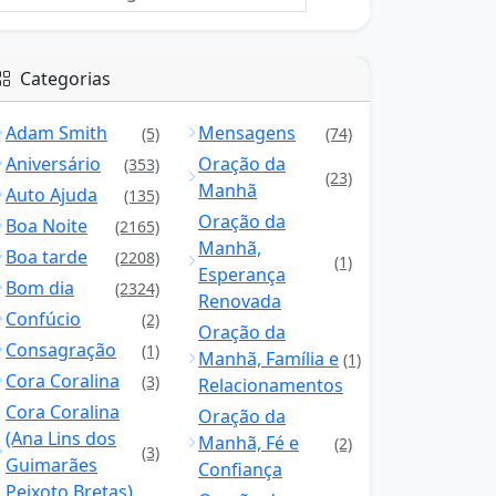
Categorias
Adam Smith
Mensagens
(5)
(74)
Aniversário
Oração da
(353)
(23)
Manhã
Auto Ajuda
(135)
Oração da
Boa Noite
(2165)
Manhã,
Boa tarde
(2208)
(1)
Esperança
Bom dia
(2324)
Renovada
Confúcio
(2)
Oração da
Consagração
(1)
Manhã, Família e
(1)
Cora Coralina
(3)
Relacionamentos
Cora Coralina
Oração da
(Ana Lins dos
Manhã, Fé e
(2)
(3)
Guimarães
Confiança
Peixoto Bretas)