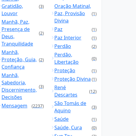
Gratidão,
Oração Matinal,
(3)
Louvor
Paz, Provisão
(1)
Divina
Manhã, Paz,
Presença de
Paz
(1)
(2)
Deus,
Paz Interior
(1)
Tranquilidade
Perdão
(2)
Manhã,
Perdão,
(0)
Proteção, Guia,
(2)
Libertação
Confiança
Proteção
(1)
Manhã,
Proteção Divina
(1)
Sabedoria,
(3)
René
Discernimento,
(12)
Descartes
Decisões
São Tomás de
Mensagem
(2237)
(3)
Aquino
Saúde
(1)
Saúde, Cura
(0)