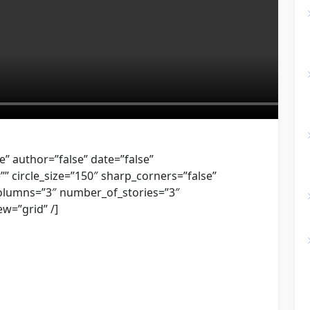
se” author=”false” date=”false”
=”” circle_size=”150″ sharp_corners=”false”
olumns=”3″ number_of_stories=”3″
w=”grid” /]