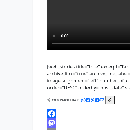
[web_stories title=”true” excerpt=”fal
archive_link=”true” archive_link_label
image_alignment=”left” number_of_c
order=”DESC” orderby=”post_date” vie
COMPARTILHAR:
Facebook