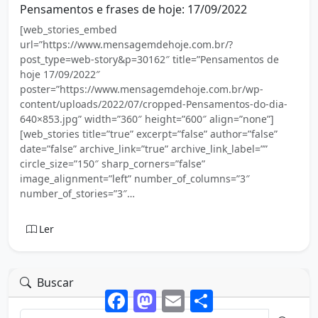
Pensamentos e frases de hoje: 17/09/2022
[web_stories_embed
url=”https://www.mensagemdehoje.com.br/?
post_type=web-story&p=30162″ title=”Pensamentos de
hoje 17/09/2022″
poster=”https://www.mensagemdehoje.com.br/wp-
content/uploads/2022/07/cropped-Pensamentos-do-dia-
640×853.jpg” width=”360″ height=”600″ align=”none”]
[web_stories title=”true” excerpt=”false” author=”false”
date=”false” archive_link=”true” archive_link_label=””
circle_size=”150″ sharp_corners=”false”
image_alignment=”left” number_of_columns=”3″
number_of_stories=”3″…
Ler
Buscar
Facebook
Mastodon
Email
Share