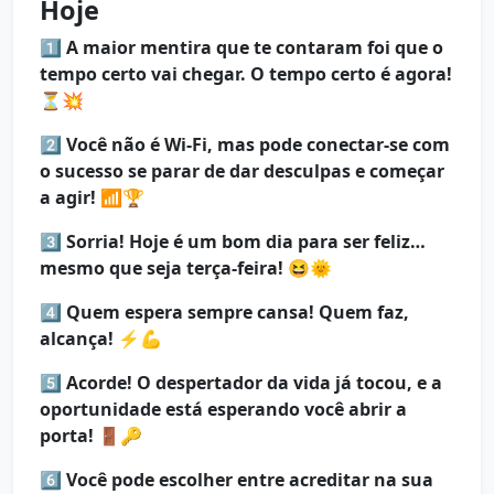
Hoje
1️⃣
A maior mentira que te contaram foi que o
tempo certo vai chegar. O tempo certo é agora!
⏳💥
2️⃣
Você não é Wi-Fi, mas pode conectar-se com
o sucesso se parar de dar desculpas e começar
a agir!
📶🏆
3️⃣
Sorria! Hoje é um bom dia para ser feliz…
mesmo que seja terça-feira!
😆🌞
4️⃣
Quem espera sempre cansa! Quem faz,
alcança!
⚡💪
5️⃣
Acorde! O despertador da vida já tocou, e a
oportunidade está esperando você abrir a
porta!
🚪🔑
6️⃣
Você pode escolher entre acreditar na sua