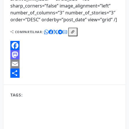
sharp_corners=”false” image_alignment=”left”
number_of_columns=”3″ number_of_stories=”3″
order=”DESC” orderby=”post_date” view=”grid” /]
COMPARTILHAR:
Facebook
Mastodon
Email
Share
TAGS:
#motivacional
0 pensador
01/04/2025
1 de maio frases motivacionais
1 do dia
1 frase
1/2 do dia
100 frases motivacionais curtas
100 frases motivacionais curtas trabalho
100 frases motivacionais curtas tumblr
1000 frases motivacionais
101 frases motivacionais