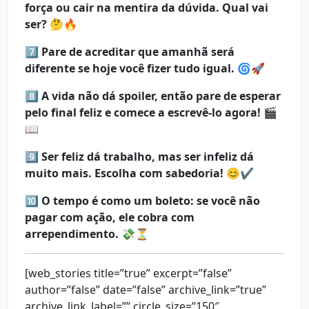
força ou cair na mentira da dúvida. Qual vai
ser?
🤔🔥
7️⃣
Pare de acreditar que amanhã será
diferente se hoje você fizer tudo igual.
🌀🚀
8️⃣
A vida não dá spoiler, então pare de esperar
pelo final feliz e comece a escrevê-lo agora!
🎬
📖
9️⃣
Ser feliz dá trabalho, mas ser infeliz dá
muito mais. Escolha com sabedoria!
😊✔️
🔟
O tempo é como um boleto: se você não
pagar com ação, ele cobra com
arrependimento.
💸⏳
[web_stories title=”true” excerpt=”false”
author=”false” date=”false” archive_link=”true”
archive_link_label=”” circle_size=”150″