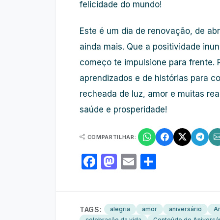
felicidade do mundo!
Este é um dia de renovação, de abr
ainda mais. Que a positividade inu
começo te impulsione para frente. 
aprendizados e de histórias para c
recheada de luz, amor e muitas re
saúde e prosperidade!
COMPARTILHAR:
Facebook
Mastodon
Email
Share
TAGS:
alegria
amor
aniversário
An
celebração da vida
Conteúdo de Aniversá