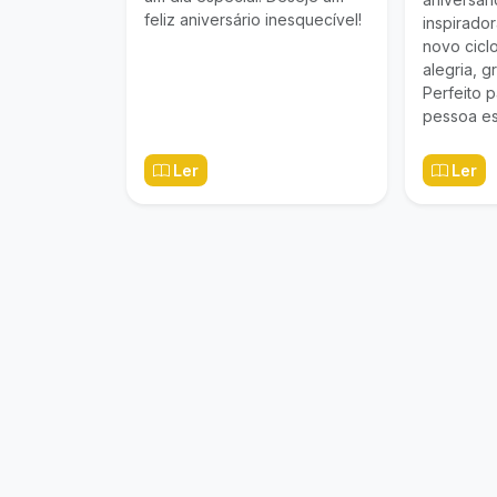
feliz aniversário inesquecível!
inspirado
novo cicl
alegria, g
Perfeito 
pessoa es
Ler
Ler