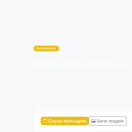
Início
Aniversário
Feliz Aniversário: Um Novo Ciclo de Alegrias e Conquistas Te Espera!
Aniversário
Feliz Aniversário: Um 
22 de setembro, 2025
·
3 min de leitura
Copiar mensagem
Gerar imagem