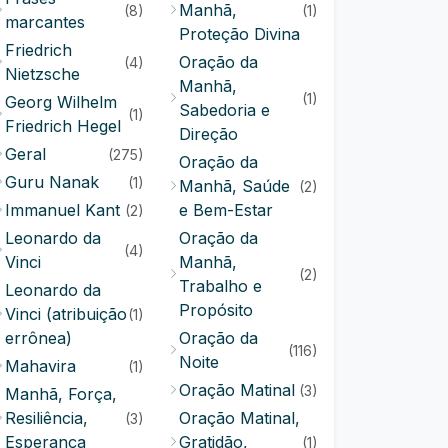
Manhã,
(8)
(1)
marcantes
Proteção Divina
Friedrich
Oração da
(4)
Nietzsche
Manhã,
(1)
Georg Wilhelm
Sabedoria e
(1)
Friedrich Hegel
Direção
Geral
(275)
Oração da
Guru Nanak
(1)
Manhã, Saúde
(2)
Immanuel Kant
e Bem-Estar
(2)
Leonardo da
Oração da
(4)
Vinci
Manhã,
(2)
Trabalho e
Leonardo da
Propósito
Vinci (atribuição
(1)
errônea)
Oração da
(116)
Noite
Mahavira
(1)
Oração Matinal
(3)
Manhã, Força,
Resiliência,
Oração Matinal,
(3)
Esperança
Gratidão,
(1)