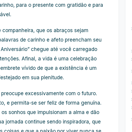
arinho, para o presente com gratidão e para
ável.
te companheira, que os abraços sejam
 palavras de carinho e afeto preencham seu
z Aniversário” chegue até você carregado
tenções. Afinal, a vida é uma celebração
 lembrete vívido de que a existência é um
estejado em sua plenitude.
 preocupe excessivamente com o futuro.
, e permita-se ser feliz de forma genuína.
o os sonhos que impulsionam a alma e dão
ua jornada continue sendo inspiradora, que
 coisas e que a paixão por viver nunca se