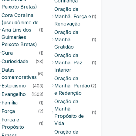
Confiança
Peixoto Bretas)
Oração da
Cora Coralina
Manhã, Força e
(1)
(pseudônimo de
Renovação
Ana Lins dos
(1)
Oração da
Guimarães
Manhã,
(1)
Peixoto Bretas)
Gratidão
Cura
(1)
Oração da
Curiosidade
(23)
Manhã, Paz
(1)
Datas
Interior
(6)
comemorativas
Oração da
Estoicismo
Manhã, Perdão
(403)
(2)
e Redenção
Evangelho
(1503)
Oração da
Família
(1)
Manhã,
Força
(2)
(1)
Propósito de
Força e
Vida
(1)
Propósito
Oração da
Frases