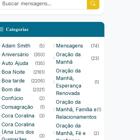
Categorias
Adam Smith
Mensagens
(5)
(74)
Aniversário
Oração da
(350)
(23)
Manhã
Auto Ajuda
(135)
Oração da
Boa Noite
(2161)
Manhã,
Boa tarde
(2206)
(1)
Esperança
Bom dia
(2321)
Renovada
Confúcio
(2)
Oração da
Consagração
(1)
Manhã, Família e
(1)
Cora Coralina
(3)
Relacionamentos
Cora Coralina
Oração da
(Ana Lins dos
Manhã, Fé e
(2)
(3)
Guimarães