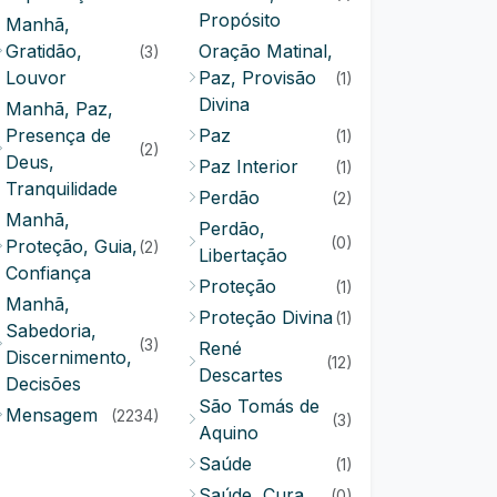
Propósito
Manhã,
Gratidão,
Oração Matinal,
(3)
Louvor
Paz, Provisão
(1)
Divina
Manhã, Paz,
Presença de
Paz
(1)
(2)
Deus,
Paz Interior
(1)
Tranquilidade
Perdão
(2)
Manhã,
Perdão,
(0)
Proteção, Guia,
(2)
Libertação
Confiança
Proteção
(1)
Manhã,
Proteção Divina
(1)
Sabedoria,
(3)
René
Discernimento,
(12)
Descartes
Decisões
São Tomás de
Mensagem
(2234)
(3)
Aquino
Saúde
(1)
Saúde, Cura
(0)