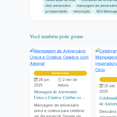
feliz aniversário
mensagem de aniversári
prosperidade
renovação
SEO Mensage
Você também pode gostar
Aniversário
28 jun.
2 min de
2025
leitura
25 set.
Mensagem de Aniversário
2025
Única e Criativa: Celebre com
Celebrand
Alegria!
de Anivers
Mensagem de aniversário
para um N
única e criativa para celebrar
Descubra
um dia especial. Deseje um
aniversári