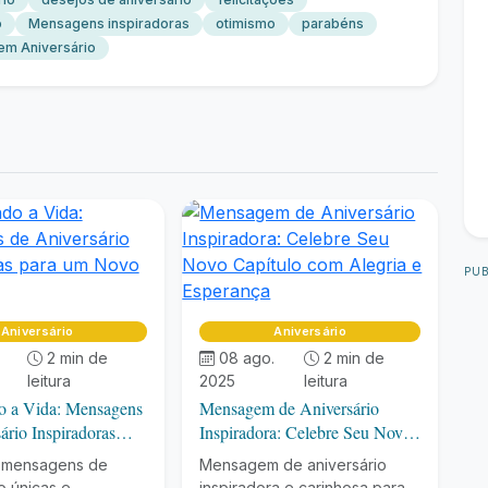
o
Mensagens inspiradoras
otimismo
parabéns
m Aniversário
PUB
Aniversário
Aniversário
2 min de
08 ago.
2 min de
leitura
2025
leitura
o a Vida: Mensagens
Mensagem de Aniversário
ário Inspiradoras
Inspiradora: Celebre Seu Novo
ovo Ciclo
Capítulo com Alegria e
 mensagens de
Mensagem de aniversário
Esperança
o únicas e
inspiradora e carinhosa para