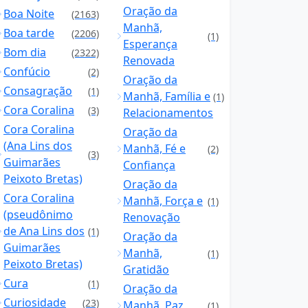
Oração da
Boa Noite
(2163)
Manhã,
Boa tarde
(2206)
(1)
Esperança
Bom dia
(2322)
Renovada
Confúcio
(2)
Oração da
Consagração
(1)
Manhã, Família e
(1)
Cora Coralina
(3)
Relacionamentos
Cora Coralina
Oração da
(Ana Lins dos
Manhã, Fé e
(2)
(3)
Guimarães
Confiança
Peixoto Bretas)
Oração da
Cora Coralina
Manhã, Força e
(1)
(pseudônimo
Renovação
de Ana Lins dos
(1)
Oração da
Guimarães
Manhã,
(1)
Peixoto Bretas)
Gratidão
Cura
(1)
Oração da
Curiosidade
(23)
Manhã, Paz
(1)