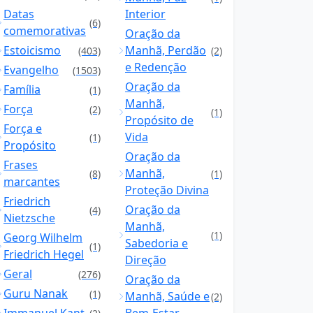
Datas
Interior
(6)
comemorativas
Oração da
Estoicismo
Manhã, Perdão
(403)
(2)
e Redenção
Evangelho
(1503)
Oração da
Família
(1)
Manhã,
Força
(2)
(1)
Propósito de
Força e
Vida
(1)
Propósito
Oração da
Frases
Manhã,
(8)
(1)
marcantes
Proteção Divina
Friedrich
Oração da
(4)
Nietzsche
Manhã,
(1)
Georg Wilhelm
Sabedoria e
(1)
Friedrich Hegel
Direção
Geral
(276)
Oração da
Guru Nanak
(1)
Manhã, Saúde e
(2)