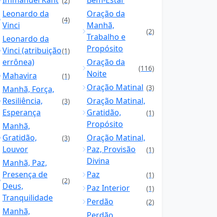
Immanuel Kant
Bem-Estar
(2)
Leonardo da
Oração da
(4)
Vinci
Manhã,
(2)
Trabalho e
Leonardo da
Propósito
Vinci (atribuição
(1)
errônea)
Oração da
(116)
Noite
Mahavira
(1)
Oração Matinal
(3)
Manhã, Força,
Resiliência,
Oração Matinal,
(3)
Esperança
Gratidão,
(1)
Propósito
Manhã,
Gratidão,
Oração Matinal,
(3)
Louvor
Paz, Provisão
(1)
Divina
Manhã, Paz,
Presença de
Paz
(1)
(2)
Deus,
Paz Interior
(1)
Tranquilidade
Perdão
(2)
Manhã,
Perdão,