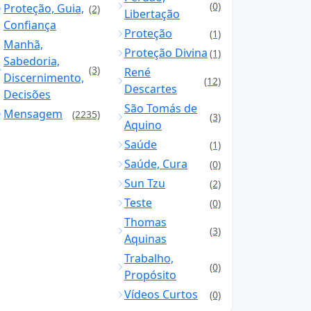
(0)
Proteção, Guia,
(2)
Libertação
Confiança
Proteção
(1)
Manhã,
Proteção Divina
(1)
Sabedoria,
(3)
René
Discernimento,
(12)
Descartes
Decisões
São Tomás de
Mensagem
(2235)
(3)
Aquino
Saúde
(1)
Saúde, Cura
(0)
Sun Tzu
(2)
Teste
(0)
Thomas
(3)
Aquinas
Trabalho,
(0)
Propósito
Vídeos Curtos
(0)