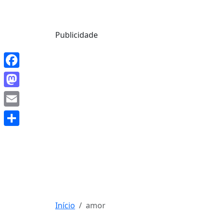
Mensagem de Hoje
Publicidade
Facebook
Mastodon
Email
Share
Início
amor