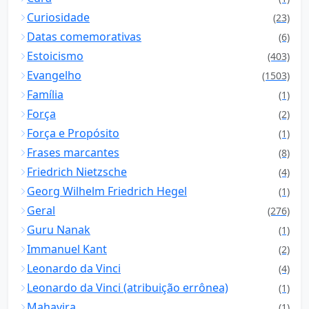
Curiosidade
(23)
Datas comemorativas
(6)
Estoicismo
(403)
Evangelho
(1503)
Família
(1)
Força
(2)
Força e Propósito
(1)
Frases marcantes
(8)
Friedrich Nietzsche
(4)
Georg Wilhelm Friedrich Hegel
(1)
Geral
(276)
Guru Nanak
(1)
Immanuel Kant
(2)
Leonardo da Vinci
(4)
Leonardo da Vinci (atribuição errônea)
(1)
Mahavira
(1)