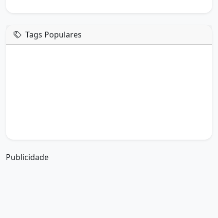
Tags Populares
mensagem de hoje
boa tarde google
boa tarde amor
boa tarde em italiano
boa tarde meu amor
boa tarde em espanhol
boa tarde a todos
boa tarde abençoada
boa tarde amiga
boa tarde amor da minha vida
boa tarde abençoada por deus
boa tarde amiguinho como vai
boa tarde a partir de que horas
a boa tarde em inglês
a boa tarde em francês
Publicidade