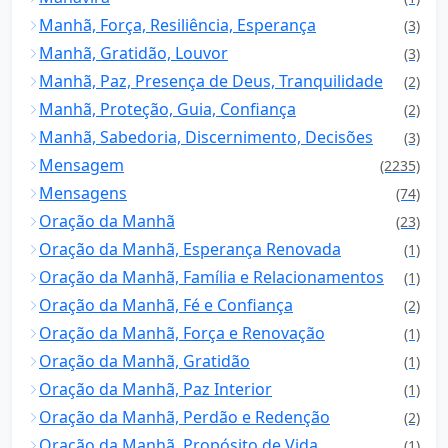
Manhã, Força, Resiliência, Esperança
(3)
Manhã, Gratidão, Louvor
(3)
Manhã, Paz, Presença de Deus, Tranquilidade
(2)
Manhã, Proteção, Guia, Confiança
(2)
Manhã, Sabedoria, Discernimento, Decisões
(3)
Mensagem
(2235)
Mensagens
(74)
Oração da Manhã
(23)
Oração da Manhã, Esperança Renovada
(1)
Oração da Manhã, Família e Relacionamentos
(1)
Oração da Manhã, Fé e Confiança
(2)
Oração da Manhã, Força e Renovação
(1)
Oração da Manhã, Gratidão
(1)
Oração da Manhã, Paz Interior
(1)
Oração da Manhã, Perdão e Redenção
(2)
Oração da Manhã, Propósito de Vida
(1)