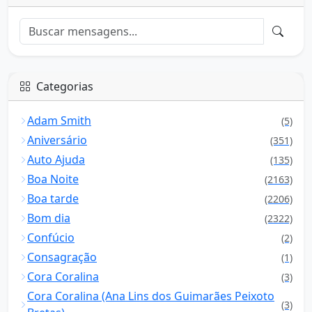
Categorias
Adam Smith
(5)
Aniversário
(351)
Auto Ajuda
(135)
Boa Noite
(2163)
Boa tarde
(2206)
Bom dia
(2322)
Confúcio
(2)
Consagração
(1)
Cora Coralina
(3)
Cora Coralina (Ana Lins dos Guimarães Peixoto
(3)