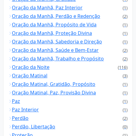
Oração da Manhã, Paz Interior
(1)
Oração da Manhã, Perdão e Redenção
(2)
Oração da Manhã, Propósito de Vida
(1)
Oração da Manhã, Proteção Divina
(1)
Oração da Manhã, Sabedoria e Direção
(1)
Oração da Manhã, Saúde e Bem-Estar
(2)
Oração da Manhã, Trabalho e Propósito
(2)
Oração da Noite
(116)
Oração Matinal
(3)
Oração Matinal, Gratidão, Propósito
(1)
Oração Matinal, Paz, Provisão Divina
(1)
Paz
(1)
Paz Interior
(1)
Perdão
(2)
Perdão, Libertação
(0)
Proteção
(1)