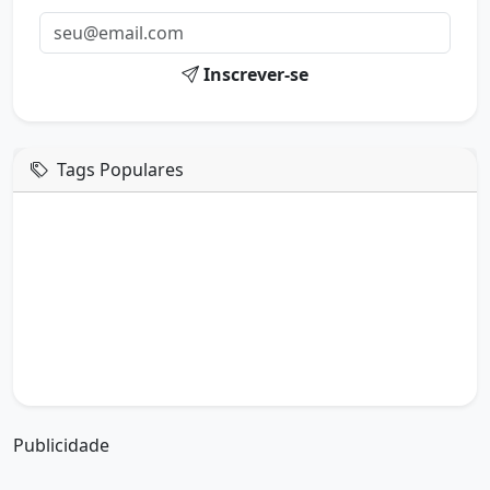
Inscrever-se
Tags Populares
mensagem de hoje
boa tarde google
boa tarde amor
boa tarde em italiano
boa tarde meu amor
boa tarde em espanhol
boa tarde a todos
boa tarde abençoada
boa tarde amiga
boa tarde amor da minha vida
boa tarde abençoada por deus
boa tarde amiguinho como vai
boa tarde a partir de que horas
a boa tarde em inglês
a boa tarde em francês
Publicidade