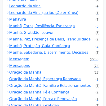
Leonardo da Vinci
(4)
Leonardo da Vinci (atribuição errônea)
(1)
Mahavira
(1)
Manhã, Força, Resiliência, Esperança
(3)
Manhã, Gratidão, Louvor
(3)
Manhã, Paz, Presença de Deus, Tranquilidade
(2)
Manhã, Proteção, Guia, Confiança
(2)
Manhã, Sabedoria, Discernimento, Decisões
(3)
Mensagem
(2235)
Mensagens
(74)
Oração da Manhã
(23)
Oração da Manhã, Esperança Renovada
(1)
Oração da Manhã, Família e Relacionamentos
(1)
Oração da Manhã, Fé e Confiança
(2)
Oração da Manhã, Força e Renovação
(1)
Oração da Manhã, Gratidão
(1)