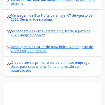
01
prontos
Mensagem de Boa Noite para hoje, 07 de Agosto de
02
2026: Serenidade na alma
Mensagem de Bom Dia para hoje, 07 de Agosto de
03
2026: Alegria de viver
Mensagem de Boa Tarde para hoje, 07 de Agosto de
04
2026: Força na jornada
O que dizer no primeiro dia de um novo emprego:
05
dicas para causar uma ótima impressão com
naturalidade
Mensagens diárias
Receba uma mensagem inspiradora todo dia no seu e-
mail.