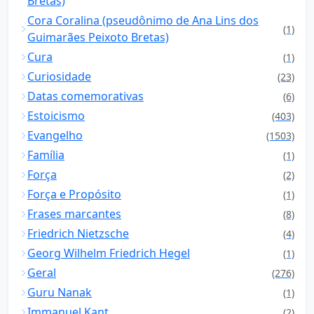
Bretas)
Cora Coralina (pseudônimo de Ana Lins dos
(1)
Guimarães Peixoto Bretas)
Cura
(1)
Curiosidade
(23)
Datas comemorativas
(6)
Estoicismo
(403)
Evangelho
(1503)
Família
(1)
Força
(2)
Força e Propósito
(1)
Frases marcantes
(8)
Friedrich Nietzsche
(4)
Georg Wilhelm Friedrich Hegel
(1)
Geral
(276)
Guru Nanak
(1)
Immanuel Kant
(2)