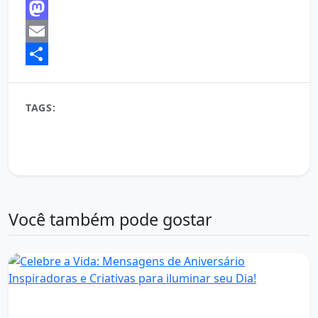
Facebook
Mastodon
Email
Share
TAGS:
amor
aniversário
aniversário especial
celebração
esperança
inspiração
mensagem de aniversário
novo ciclo
parabéns
votos de aniversário
Você também pode gostar
Aniversário