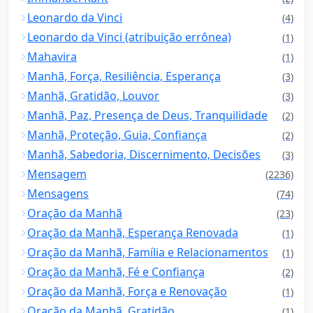
Leonardo da Vinci
(4)
Leonardo da Vinci (atribuição errônea)
(1)
Mahavira
(1)
Manhã, Força, Resiliência, Esperança
(3)
Manhã, Gratidão, Louvor
(3)
Manhã, Paz, Presença de Deus, Tranquilidade
(2)
Manhã, Proteção, Guia, Confiança
(2)
Manhã, Sabedoria, Discernimento, Decisões
(3)
Mensagem
(2236)
Mensagens
(74)
Oração da Manhã
(23)
Oração da Manhã, Esperança Renovada
(1)
Oração da Manhã, Família e Relacionamentos
(1)
Oração da Manhã, Fé e Confiança
(2)
Oração da Manhã, Força e Renovação
(1)
Oração da Manhã, Gratidão
(1)