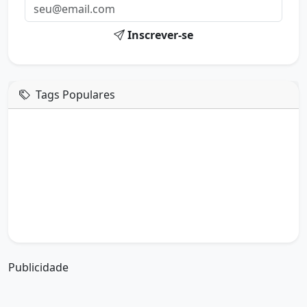
Inscrever-se
Tags Populares
mensagem de hoje
boa tarde google
boa tarde amor
boa tarde em italiano
boa tarde meu amor
boa tarde em espanhol
boa tarde a todos
boa tarde abençoada
boa tarde amiga
boa tarde amor da minha vida
boa tarde abençoada por deus
boa tarde amiguinho como vai
boa tarde a partir de que horas
a boa tarde em inglês
a boa tarde em francês
Publicidade