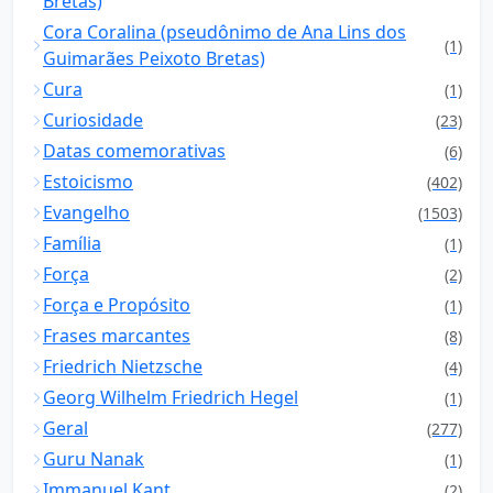
Bretas)
Cora Coralina (pseudônimo de Ana Lins dos
(1)
Guimarães Peixoto Bretas)
Cura
(1)
Curiosidade
(23)
Datas comemorativas
(6)
Estoicismo
(402)
Evangelho
(1503)
Família
(1)
Força
(2)
Força e Propósito
(1)
Frases marcantes
(8)
Friedrich Nietzsche
(4)
Georg Wilhelm Friedrich Hegel
(1)
Geral
(277)
Guru Nanak
(1)
Immanuel Kant
(2)