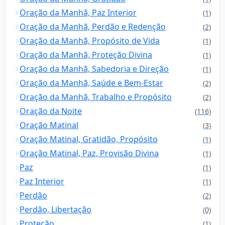
Oração da Manhã, Paz Interior
(1)
Oração da Manhã, Perdão e Redenção
(2)
Oração da Manhã, Propósito de Vida
(1)
Oração da Manhã, Proteção Divina
(1)
Oração da Manhã, Sabedoria e Direção
(1)
Oração da Manhã, Saúde e Bem-Estar
(2)
Oração da Manhã, Trabalho e Propósito
(2)
Oração da Noite
(116)
Oração Matinal
(3)
Oração Matinal, Gratidão, Propósito
(1)
Oração Matinal, Paz, Provisão Divina
(1)
Paz
(1)
Paz Interior
(1)
Perdão
(2)
Perdão, Libertação
(0)
Proteção
(1)