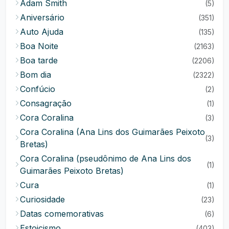
Adam Smith
(5)
Aniversário
(351)
Auto Ajuda
(135)
Boa Noite
(2163)
Boa tarde
(2206)
Bom dia
(2322)
Confúcio
(2)
Consagração
(1)
Cora Coralina
(3)
Cora Coralina (Ana Lins dos Guimarães Peixoto
(3)
Bretas)
Cora Coralina (pseudônimo de Ana Lins dos
(1)
Guimarães Peixoto Bretas)
Cura
(1)
Curiosidade
(23)
Datas comemorativas
(6)
Estoicismo
(403)