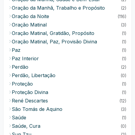
Oração da Manhã, Trabalho e Propósito
(2)
Oração da Noite
(116)
Oração Matinal
(3)
Oração Matinal, Gratidão, Propósito
(1)
Oração Matinal, Paz, Provisão Divina
(1)
Paz
(1)
Paz Interior
(1)
Perdão
(2)
Perdão, Libertação
(0)
Proteção
(1)
Proteção Divina
(1)
René Descartes
(12)
São Tomás de Aquino
(3)
Saúde
(1)
Saúde, Cura
(0)
Sun Tzu
(2)