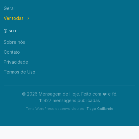
Geral
Ver todas
SITE
Sobre nós
Contato
Privacidade
Termos de Uso
© 2026 Mensagem de Hoje. Feito com ❤️ e fé.
11.927 mensagens publicadas
Tema WordPress desenvolvido por
Tiago Guillande