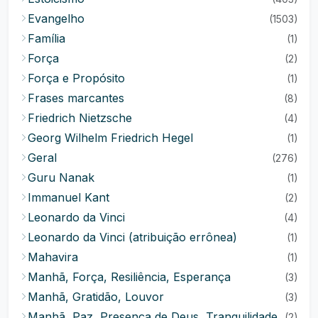
Evangelho
(1503)
Família
(1)
Força
(2)
Força e Propósito
(1)
Frases marcantes
(8)
Friedrich Nietzsche
(4)
Georg Wilhelm Friedrich Hegel
(1)
Geral
(276)
Guru Nanak
(1)
Immanuel Kant
(2)
Leonardo da Vinci
(4)
Leonardo da Vinci (atribuição errônea)
(1)
Mahavira
(1)
Manhã, Força, Resiliência, Esperança
(3)
Manhã, Gratidão, Louvor
(3)
Manhã, Paz, Presença de Deus, Tranquilidade
(2)