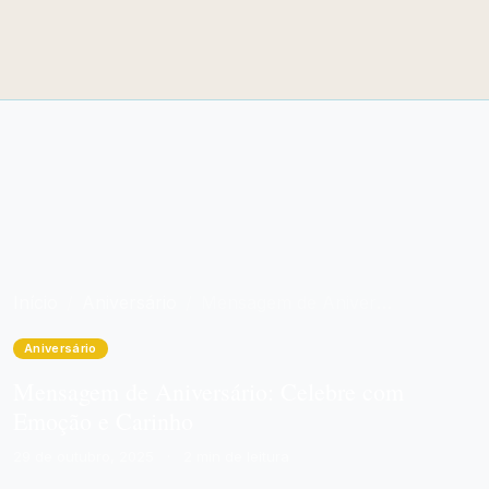
Início
Aniversário
Mensagem de Aniversário: Celebre com Emoção e Carinho
Aniversário
Mensagem de Aniversário: Celebre com
Emoção e Carinho
29 de outubro, 2025
·
2 min de leitura