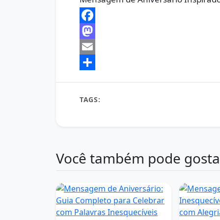
Facebook
Mastodon
Email
Share
TAGS:
amor e paz
Aniversário Inspirador
mensagem de aniversário
mensagens de ca
Você também pode gosta