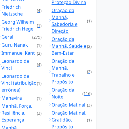
Proteção Divina
Friedrich
Oração da
(4)
Nietzsche
Manhã,
(1)
Georg Wilhelm
Sabedoria e
(1)
Friedrich Hegel
Direção
Geral
(275)
Oração da
Guru Nanak
(1)
Manhã, Saúde e
(2)
Immanuel Kant
Bem-Estar
(2)
Leonardo da
Oração da
(4)
Vinci
Manhã,
(2)
Trabalho e
Leonardo da
Propósito
Vinci (atribuição
(1)
errônea)
Oração da
(116)
Noite
Mahavira
(1)
Oração Matinal
(3)
Manhã, Força,
Resiliência,
Oração Matinal,
(3)
Esperança
Gratidão,
(1)
Propósito
Manhã,