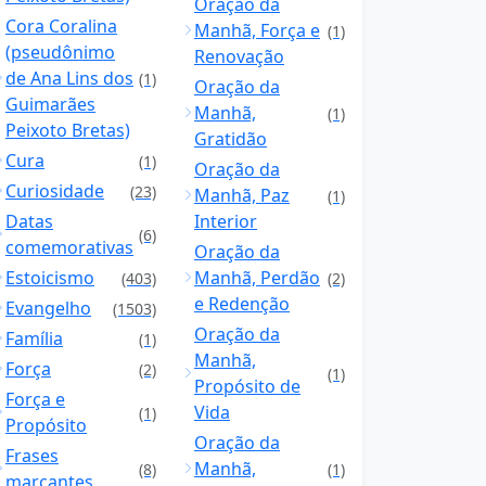
Oração da
Cora Coralina
Manhã, Força e
(1)
(pseudônimo
Renovação
de Ana Lins dos
(1)
Oração da
Guimarães
Manhã,
(1)
Peixoto Bretas)
Gratidão
Cura
(1)
Oração da
Curiosidade
(23)
Manhã, Paz
(1)
Datas
Interior
(6)
comemorativas
Oração da
Estoicismo
Manhã, Perdão
(403)
(2)
e Redenção
Evangelho
(1503)
Oração da
Família
(1)
Manhã,
Força
(2)
(1)
Propósito de
Força e
Vida
(1)
Propósito
Oração da
Frases
Manhã,
(8)
(1)
marcantes