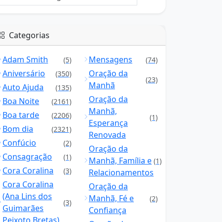
Categorias
Adam Smith
Mensagens
(5)
(74)
Aniversário
Oração da
(350)
(23)
Manhã
Auto Ajuda
(135)
Oração da
Boa Noite
(2161)
Manhã,
Boa tarde
(2206)
(1)
Esperança
Bom dia
(2321)
Renovada
Confúcio
(2)
Oração da
Consagração
(1)
Manhã, Família e
(1)
Cora Coralina
(3)
Relacionamentos
Cora Coralina
Oração da
(Ana Lins dos
Manhã, Fé e
(2)
(3)
Guimarães
Confiança
Peixoto Bretas)