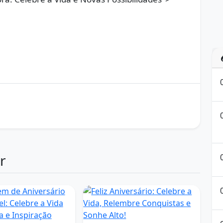
celebração da vida
Felicidades
festividade
rinho
novo ciclo
otimismo
r