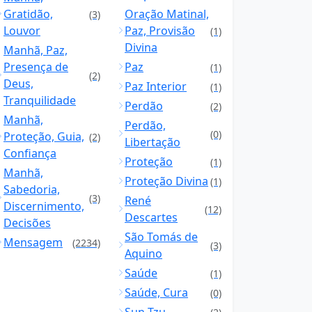
Gratidão,
Oração Matinal,
(3)
Louvor
Paz, Provisão
(1)
Divina
Manhã, Paz,
Presença de
Paz
(1)
(2)
Deus,
Paz Interior
(1)
Tranquilidade
Perdão
(2)
Manhã,
Perdão,
(0)
Proteção, Guia,
(2)
Libertação
Confiança
Proteção
(1)
Manhã,
Proteção Divina
(1)
Sabedoria,
(3)
René
Discernimento,
(12)
Descartes
Decisões
São Tomás de
Mensagem
(2234)
(3)
Aquino
Saúde
(1)
Saúde, Cura
(0)