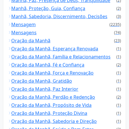
Manhã, Paz, Presença de Deus, Tranquilidade
(2)
Manhã, Proteção, Guia, Confiança
(2)
Manhã, Sabedoria, Discernimento, Decisões
(3)
Mensagem
(2235)
Mensagens
(74)
Oração da Manhã
(23)
Oração da Manhã, Esperança Renovada
(1)
Oração da Manhã, Família e Relacionamentos
(1)
Oração da Manhã, Fé e Confiança
(2)
Oração da Manhã, Força e Renovação
(1)
Oração da Manhã, Gratidão
(1)
Oração da Manhã, Paz Interior
(1)
Oração da Manhã, Perdão e Redenção
(2)
Oração da Manhã, Propósito de Vida
(1)
Oração da Manhã, Proteção Divina
(1)
Oração da Manhã, Sabedoria e Direção
(1)