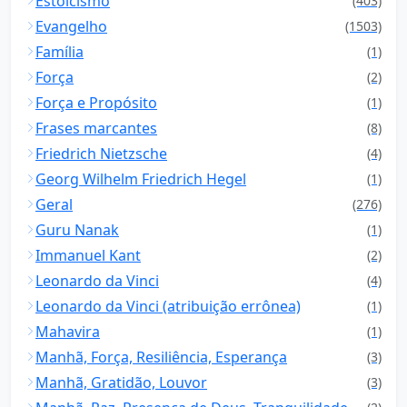
Estoicismo
(403)
Evangelho
(1503)
Família
(1)
Força
(2)
Força e Propósito
(1)
Frases marcantes
(8)
Friedrich Nietzsche
(4)
Georg Wilhelm Friedrich Hegel
(1)
Geral
(276)
Guru Nanak
(1)
Immanuel Kant
(2)
Leonardo da Vinci
(4)
Leonardo da Vinci (atribuição errônea)
(1)
Mahavira
(1)
Manhã, Força, Resiliência, Esperança
(3)
Manhã, Gratidão, Louvor
(3)