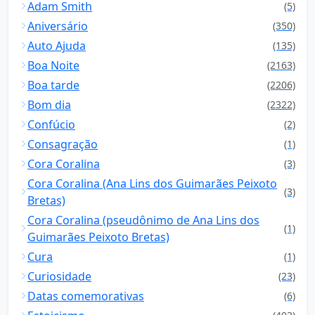
Adam Smith
(5)
Aniversário
(350)
Auto Ajuda
(135)
Boa Noite
(2163)
Boa tarde
(2206)
Bom dia
(2322)
Confúcio
(2)
Consagração
(1)
Cora Coralina
(3)
Cora Coralina (Ana Lins dos Guimarães Peixoto
(3)
Bretas)
Cora Coralina (pseudônimo de Ana Lins dos
(1)
Guimarães Peixoto Bretas)
Cura
(1)
Curiosidade
(23)
Datas comemorativas
(6)