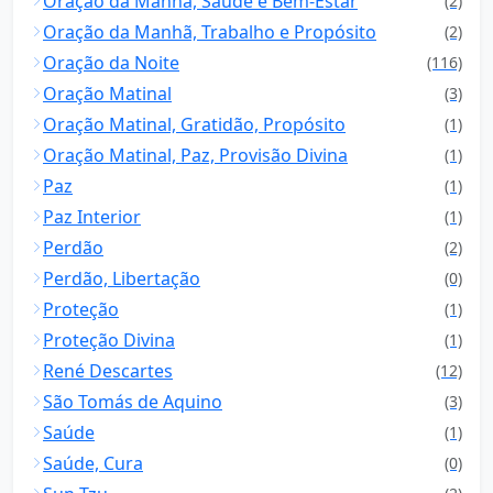
Oração da Manhã, Saúde e Bem-Estar
(2)
Oração da Manhã, Trabalho e Propósito
(2)
Oração da Noite
(116)
Oração Matinal
(3)
Oração Matinal, Gratidão, Propósito
(1)
Oração Matinal, Paz, Provisão Divina
(1)
Paz
(1)
Paz Interior
(1)
Perdão
(2)
Perdão, Libertação
(0)
Proteção
(1)
Proteção Divina
(1)
René Descartes
(12)
São Tomás de Aquino
(3)
Saúde
(1)
Saúde, Cura
(0)