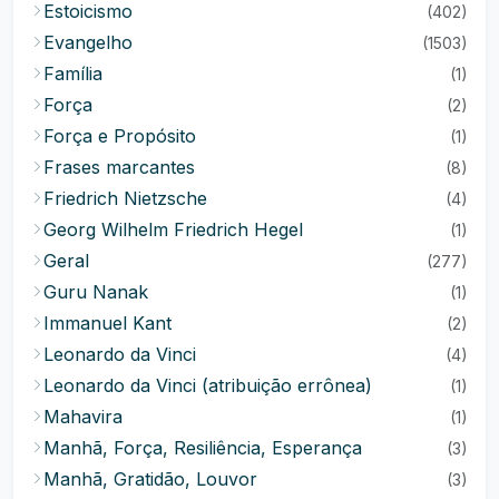
Estoicismo
(402)
Evangelho
(1503)
Família
(1)
Força
(2)
Força e Propósito
(1)
Frases marcantes
(8)
Friedrich Nietzsche
(4)
Georg Wilhelm Friedrich Hegel
(1)
Geral
(277)
Guru Nanak
(1)
Immanuel Kant
(2)
Leonardo da Vinci
(4)
Leonardo da Vinci (atribuição errônea)
(1)
Mahavira
(1)
Manhã, Força, Resiliência, Esperança
(3)
Manhã, Gratidão, Louvor
(3)