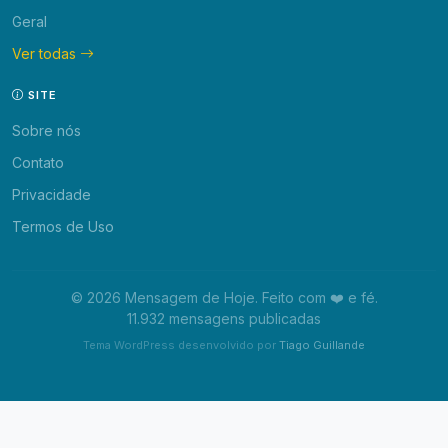
Geral
Ver todas
SITE
Sobre nós
Contato
Privacidade
Termos de Uso
© 2026 Mensagem de Hoje. Feito com ❤️ e fé.
11.932 mensagens publicadas
Tema WordPress desenvolvido por
Tiago Guillande