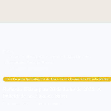
Início
Cora Coralina (pseudônimo de Ana Lins dos
Guimarães Peixoto Bretas)
Reflexão Diária para 20 de Julho de 2025: A Felicidade no Fluxo do Saber
Cora Coralina (pseudônimo de Ana Lins dos Guimarães Peixoto Bretas)
Reflexão Diária para 20 de Julho de 2025: A
Felicidade no Fluxo do Saber
19 de julho, 2025
·
3 min de leitura