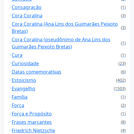
Consagração
(1)
Cora Coralina
(3)
Cora Coralina (Ana Lins dos Guimarães Peixoto
(3)
Bretas)
Cora Coralina (pseudônimo de Ana Lins dos
(1)
Guimarães Peixoto Bretas)
Cura
(1)
Curiosidade
(23)
Datas comemorativas
(6)
Estoicismo
(402)
Evangelho
(1503)
Família
(1)
Força
(2)
Força e Propósito
(1)
Frases marcantes
(8)
Friedrich Nietzsche
(4)