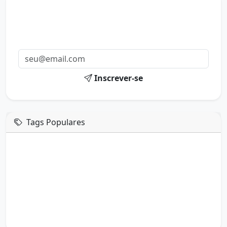
Mensagens diárias
Receba uma mensagem inspiradora todo dia no seu e-
mail.
Inscrever-se
Tags Populares
mensagem de hoje
boa tarde google
boa tarde amor
boa tarde em italiano
boa tarde meu amor
boa tarde em espanhol
boa tarde a todos
boa tarde abençoada
boa tarde amiga
boa tarde amor da minha vida
boa tarde abençoada por deus
boa tarde amiguinho como vai
boa tarde a partir de que horas
a boa tarde em inglês
a boa tarde em francês