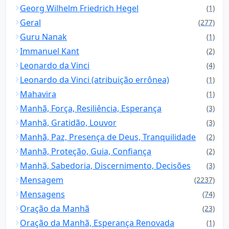
Georg Wilhelm Friedrich Hegel
(1)
Geral
(277)
Guru Nanak
(1)
Immanuel Kant
(2)
Leonardo da Vinci
(4)
Leonardo da Vinci (atribuição errônea)
(1)
Mahavira
(1)
Manhã, Força, Resiliência, Esperança
(3)
Manhã, Gratidão, Louvor
(3)
Manhã, Paz, Presença de Deus, Tranquilidade
(2)
Manhã, Proteção, Guia, Confiança
(2)
Manhã, Sabedoria, Discernimento, Decisões
(3)
Mensagem
(2237)
Mensagens
(74)
Oração da Manhã
(23)
Oração da Manhã, Esperança Renovada
(1)