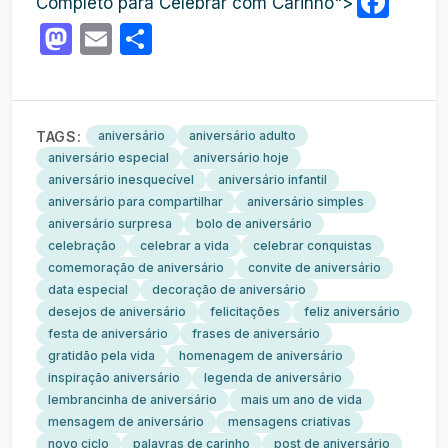
Fac
Completo para Celebrar com Carinho">
Mastodon
Email
Share
TAGS:
aniversário
aniversário adulto
aniversário especial
aniversário hoje
aniversário inesquecível
aniversário infantil
aniversário para compartilhar
aniversário simples
aniversário surpresa
bolo de aniversário
celebração
celebrar a vida
celebrar conquistas
comemoração de aniversário
convite de aniversário
data especial
decoração de aniversário
desejos de aniversário
felicitações
feliz aniversário
festa de aniversário
frases de aniversário
gratidão pela vida
homenagem de aniversário
inspiração aniversário
legenda de aniversário
lembrancinha de aniversário
mais um ano de vida
mensagem de aniversário
mensagens criativas
novo ciclo
palavras de carinho
post de aniversário