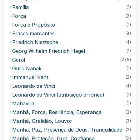
Família
(1)
Força
(2)
Força e Propósito
(1)
Frases marcantes
(8)
Friedrich Nietzsche
(4)
Georg Wilhelm Friedrich Hegel
(1)
Geral
(275)
Guru Nanak
(1)
Immanuel Kant
(2)
Leonardo da Vinci
(4)
Leonardo da Vinci (atribuição errônea)
(1)
Mahavira
(1)
Manhã, Força, Resiliência, Esperança
(3)
Manhã, Gratidão, Louvor
(3)
Manhã, Paz, Presença de Deus, Tranquilidade
(2)
Manhã, Proteção, Guia, Confiança
(2)