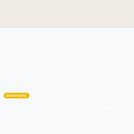
Início
Aniversário
Mensagem de Aniversário Perfeita: Guia Completo para Celebrar com Carinho
Aniversário
Mensagem de Aniversário Perfeita: Guia
Completo para Celebrar com Carinho
20 de março, 2026
·
2 min de leitura