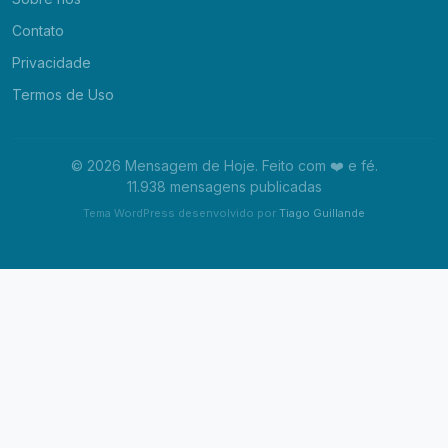
Contato
Privacidade
Termos de Uso
© 2026 Mensagem de Hoje. Feito com ❤️ e fé.
11.938 mensagens publicadas
Tema WordPress desenvolvido por
Tiago Guillande