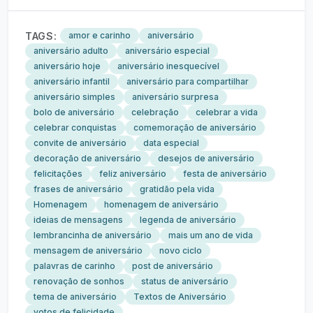
TAGS:
amor e carinho
aniversário
aniversário adulto
aniversário especial
aniversário hoje
aniversário inesquecível
aniversário infantil
aniversário para compartilhar
aniversário simples
aniversário surpresa
bolo de aniversário
celebração
celebrar a vida
celebrar conquistas
comemoração de aniversário
convite de aniversário
data especial
decoração de aniversário
desejos de aniversário
felicitações
feliz aniversário
festa de aniversário
frases de aniversário
gratidão pela vida
Homenagem
homenagem de aniversário
ideias de mensagens
legenda de aniversário
lembrancinha de aniversário
mais um ano de vida
mensagem de aniversário
novo ciclo
palavras de carinho
post de aniversário
renovação de sonhos
status de aniversário
tema de aniversário
Textos de Aniversário
votos de felicidade