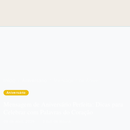
Início
Aniversário
Mensagem de Aniversário Perfeita: Dicas para Celebrar com Palavras do Coração
Aniversário
Mensagem de Aniversário Perfeita: Dicas para
Celebrar com Palavras do Coração
09 de abril, 2026
·
3 min de leitura