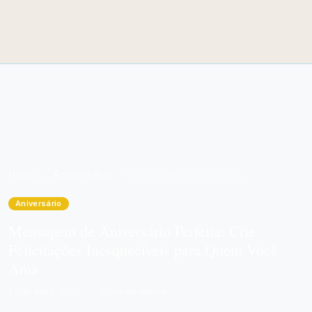
Início
Aniversário
Mensagem de Aniversário Perfeita: Crie Felicitações Inesquecíveis para Quem Você Ama
Aniversário
Mensagem de Aniversário Perfeita: Crie
Felicitações Inesquecíveis para Quem Você
Ama
13 de abril, 2026
·
3 min de leitura