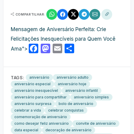
COMPARTILHAR:
Mensagem de Aniversário Perfeita: Crie
Felicitações Inesquecíveis para Quem Você
Facebook
Mastodon
Email
Share
Ama">
TAGS:
aniversário
aniversário adulto
aniversário especial
aniversário hoje
aniversário inesquecível
aniversário infantil
aniversário para compartilhar
aniversário simples
aniversário surpresa
bolo de aniversário
celebrar a vida
celebrar conquistas
comemoração de aniversário
como desejar feliz aniversário
convite de aniversário
data especial
decoração de aniversário