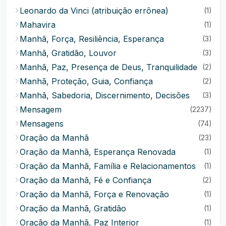
Leonardo da Vinci (atribuição errônea)
(1)
Mahavira
(1)
Manhã, Força, Resiliência, Esperança
(3)
Manhã, Gratidão, Louvor
(3)
Manhã, Paz, Presença de Deus, Tranquilidade
(2)
Manhã, Proteção, Guia, Confiança
(2)
Manhã, Sabedoria, Discernimento, Decisões
(3)
Mensagem
(2237)
Mensagens
(74)
Oração da Manhã
(23)
Oração da Manhã, Esperança Renovada
(1)
Oração da Manhã, Família e Relacionamentos
(1)
Oração da Manhã, Fé e Confiança
(2)
Oração da Manhã, Força e Renovação
(1)
Oração da Manhã, Gratidão
(1)
Oração da Manhã, Paz Interior
(1)