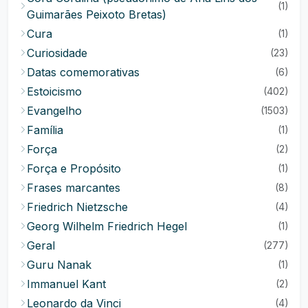
(1)
Guimarães Peixoto Bretas)
Cura
(1)
Curiosidade
(23)
Datas comemorativas
(6)
Estoicismo
(402)
Evangelho
(1503)
Família
(1)
Força
(2)
Força e Propósito
(1)
Frases marcantes
(8)
Friedrich Nietzsche
(4)
Georg Wilhelm Friedrich Hegel
(1)
Geral
(277)
Guru Nanak
(1)
Immanuel Kant
(2)
Leonardo da Vinci
(4)