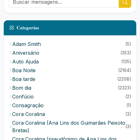
Categorias
Adam Smith
(5)
Aniversário
(353)
Auto Ajuda
(135)
Boa Noite
(2164)
Boa tarde
(2208)
Bom dia
(2323)
Confúcio
(2)
Consagração
(1)
Cora Coralina
(3)
Cora Coralina (Ana Lins dos Guimarães Peixoto
(3)
Bretas)
Cora Coralina (pseudônimo de Ana Lins dos