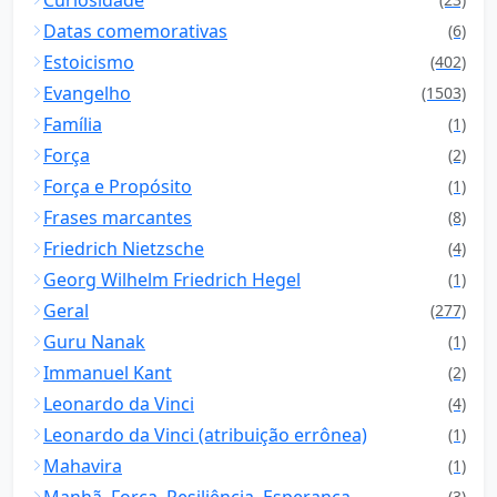
Datas comemorativas
(6)
Estoicismo
(402)
Evangelho
(1503)
Família
(1)
Força
(2)
Força e Propósito
(1)
Frases marcantes
(8)
Friedrich Nietzsche
(4)
Georg Wilhelm Friedrich Hegel
(1)
Geral
(277)
Guru Nanak
(1)
Immanuel Kant
(2)
Leonardo da Vinci
(4)
Leonardo da Vinci (atribuição errônea)
(1)
Mahavira
(1)
Manhã, Força, Resiliência, Esperança
(3)