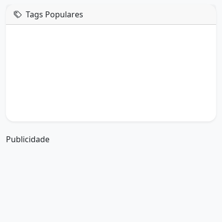
Tags Populares
mensagem de hoje
boa tarde google
boa tarde amor
boa tarde em italiano
boa tarde meu amor
boa tarde em espanhol
boa tarde a todos
boa tarde abençoada
boa tarde amiga
boa tarde amor da minha vida
boa tarde abençoada por deus
boa tarde amiguinho como vai
boa tarde a partir de que horas
a boa tarde em inglês
a boa tarde em francês
Publicidade