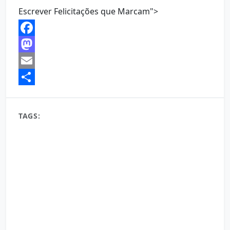
Escrever Felicitações que Marcam">
Facebook
Mastodon
Email
Share
TAGS:
aniversário
aniversário adulto
aniversário especial
aniversário hoje
aniversário inesquecível
aniversário infantil
aniversário para compartilhar
aniversário simples
aniversário surpresa
bolo de aniversário
celebrar
celebrar a vida
celebrar conquistas
comemoração de aniversário
convite de aniversário
data especial
decoração de aniversário
desejos de aniversário
felicitações
feliz aniversário
festa de aniversário
frases de aniversário
gratidão pela vida
homenagem de aniversário