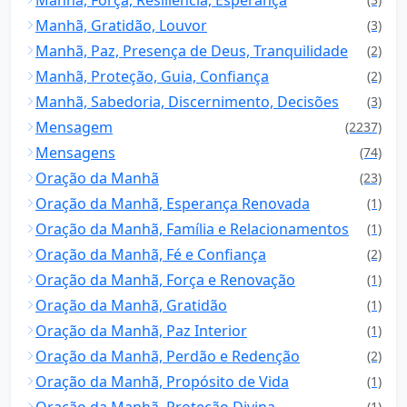
Manhã, Gratidão, Louvor
(3)
Manhã, Paz, Presença de Deus, Tranquilidade
(2)
Manhã, Proteção, Guia, Confiança
(2)
Manhã, Sabedoria, Discernimento, Decisões
(3)
Mensagem
(2237)
Mensagens
(74)
Oração da Manhã
(23)
Oração da Manhã, Esperança Renovada
(1)
Oração da Manhã, Família e Relacionamentos
(1)
Oração da Manhã, Fé e Confiança
(2)
Oração da Manhã, Força e Renovação
(1)
Oração da Manhã, Gratidão
(1)
Oração da Manhã, Paz Interior
(1)
Oração da Manhã, Perdão e Redenção
(2)
Oração da Manhã, Propósito de Vida
(1)
Oração da Manhã, Proteção Divina
(1)