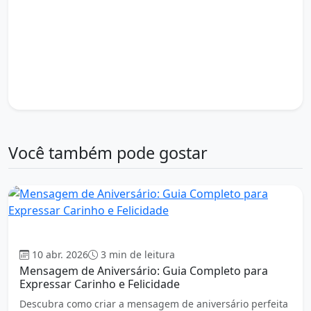
legenda de aniversário
lembrancinha de aniversário
mais um ano de vida
mensagem de aniversário
mensagens especiais
novo ciclo
palavras de carinho
post de aniversário
renovação de sonhos
status de aniversário
tema de aniversário
texto de aniversário
votos de aniversário
votos de felicidade
Você também pode gostar
Aniversário
10 abr. 2026
3 min de leitura
Mensagem de Aniversário: Guia Completo para
Expressar Carinho e Felicidade
Descubra como criar a mensagem de aniversário perfeita