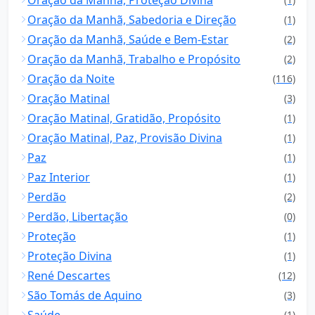
Oração da Manhã, Sabedoria e Direção
(1)
Oração da Manhã, Saúde e Bem-Estar
(2)
Oração da Manhã, Trabalho e Propósito
(2)
Oração da Noite
(116)
Oração Matinal
(3)
Oração Matinal, Gratidão, Propósito
(1)
Oração Matinal, Paz, Provisão Divina
(1)
Paz
(1)
Paz Interior
(1)
Perdão
(2)
Perdão, Libertação
(0)
Proteção
(1)
Proteção Divina
(1)
René Descartes
(12)
São Tomás de Aquino
(3)
Saúde
(1)