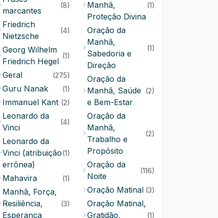
Manhã,
(8)
(1)
marcantes
Proteção Divina
Friedrich
Oração da
(4)
Nietzsche
Manhã,
(1)
Georg Wilhelm
Sabedoria e
(1)
Friedrich Hegel
Direção
Geral
(275)
Oração da
Guru Nanak
(1)
Manhã, Saúde
(2)
Immanuel Kant
e Bem-Estar
(2)
Leonardo da
Oração da
(4)
Vinci
Manhã,
(2)
Trabalho e
Leonardo da
Propósito
Vinci (atribuição
(1)
errônea)
Oração da
(116)
Noite
Mahavira
(1)
Oração Matinal
(3)
Manhã, Força,
Resiliência,
Oração Matinal,
(3)
Esperança
Gratidão,
(1)