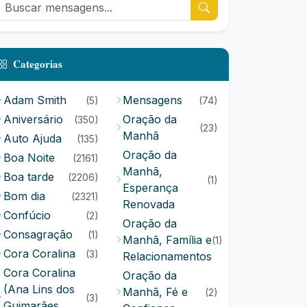
Categorias
Adam Smith
Mensagens
(5)
(74)
Aniversário
Oração da
(350)
(23)
Manhã
Auto Ajuda
(135)
Oração da
Boa Noite
(2161)
Manhã,
Boa tarde
(2206)
(1)
Esperança
Bom dia
(2321)
Renovada
Confúcio
(2)
Oração da
Consagração
(1)
Manhã, Família e
(1)
Cora Coralina
(3)
Relacionamentos
Cora Coralina
Oração da
(Ana Lins dos
Manhã, Fé e
(2)
(3)
Guimarães