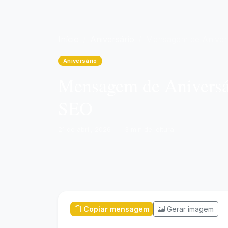
Início
Aniversário
Mensagem de Aniversário: Guia Completo para Celebrar com Carinho e SEO
Aniversário
Mensagem de Aniversár
SEO
21 de abril, 2026
·
3 min de leitura
Copiar mensagem
Gerar imagem