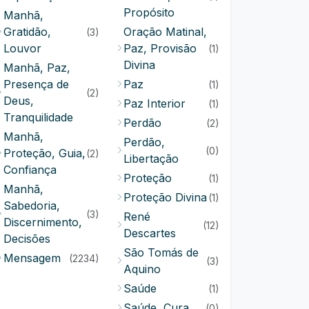
Propósito
Manhã,
Gratidão,
Oração Matinal,
(3)
Louvor
Paz, Provisão
(1)
Divina
Manhã, Paz,
Presença de
Paz
(1)
(2)
Deus,
Paz Interior
(1)
Tranquilidade
Perdão
(2)
Manhã,
Perdão,
(0)
Proteção, Guia,
(2)
Libertação
Confiança
Proteção
(1)
Manhã,
Proteção Divina
(1)
Sabedoria,
(3)
René
Discernimento,
(12)
Descartes
Decisões
São Tomás de
Mensagem
(2234)
(3)
Aquino
Saúde
(1)
Saúde, Cura
(0)