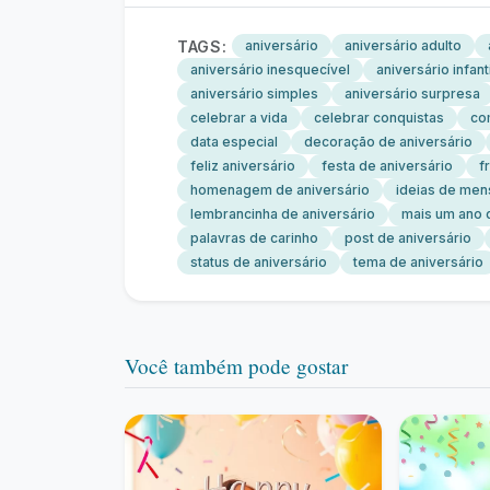
TAGS:
aniversário
aniversário adulto
aniversário inesquecível
aniversário infanti
aniversário simples
aniversário surpresa
celebrar a vida
celebrar conquistas
co
data especial
decoração de aniversário
feliz aniversário
festa de aniversário
f
homenagem de aniversário
ideias de me
lembrancinha de aniversário
mais um ano 
palavras de carinho
post de aniversário
status de aniversário
tema de aniversário
Você também pode gostar