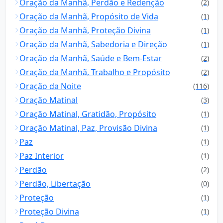
Oração da Manhã, Perdão e Redenção
(2)
Oração da Manhã, Propósito de Vida
(1)
Oração da Manhã, Proteção Divina
(1)
Oração da Manhã, Sabedoria e Direção
(1)
Oração da Manhã, Saúde e Bem-Estar
(2)
Oração da Manhã, Trabalho e Propósito
(2)
Oração da Noite
(116)
Oração Matinal
(3)
Oração Matinal, Gratidão, Propósito
(1)
Oração Matinal, Paz, Provisão Divina
(1)
Paz
(1)
Paz Interior
(1)
Perdão
(2)
Perdão, Libertação
(0)
Proteção
(1)
Proteção Divina
(1)