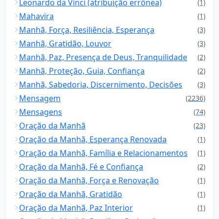
Leonardo da Vinci (atribuição errônea)
(1)
Mahavira
(1)
Manhã, Força, Resiliência, Esperança
(3)
Manhã, Gratidão, Louvor
(3)
Manhã, Paz, Presença de Deus, Tranquilidade
(2)
Manhã, Proteção, Guia, Confiança
(2)
Manhã, Sabedoria, Discernimento, Decisões
(3)
Mensagem
(2236)
Mensagens
(74)
Oração da Manhã
(23)
Oração da Manhã, Esperança Renovada
(1)
Oração da Manhã, Família e Relacionamentos
(1)
Oração da Manhã, Fé e Confiança
(2)
Oração da Manhã, Força e Renovação
(1)
Oração da Manhã, Gratidão
(1)
Oração da Manhã, Paz Interior
(1)