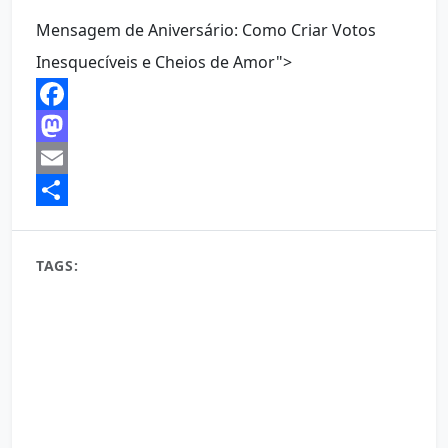
Mensagem de Aniversário: Como Criar Votos
Inesquecíveis e Cheios de Amor">
Facebook
Mastodon
Email
Share
TAGS:
amor e carinho
aniversário
aniversário adulto
aniversário especial
aniversário hoje
aniversário inesquecível
aniversário infantil
aniversário para compartilhar
aniversário simples
aniversário surpresa
bolo de aniversário
celebração
celebrar a vida
celebrar conquistas
comemoração de aniversário
convite de aniversário
data especial
decoração de aniversário
desejos de aniversário
escrita criativa
felicitações