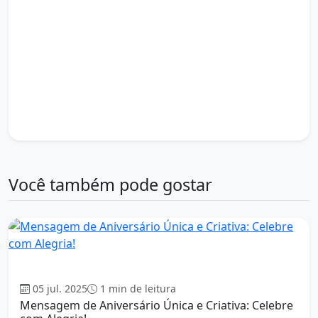
feliz aniversário
festa de aniversário
frases de aniversário
gratidão pela vida
homenagem de aniversário
ideias de mensagens
legenda de aniversário
lembrancinha de aniversário
mais um ano de vida
mensagem de aniversário
mensagens criativas
novo ciclo
palavras de carinho
post de aniversário
renovação de sonhos
status de aniversário
tema de aniversário
votos de aniversário
votos de felicidade
Você também pode gostar
Aniversário
05 jul. 2025
1 min de leitura
Mensagem de Aniversário Única e Criativa: Celebre