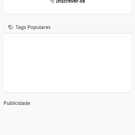
Inscrever-se
Tags Populares
mensagem de hoje
boa tarde google
boa tarde amor
boa tarde em italiano
boa tarde meu amor
boa tarde em espanhol
boa tarde a todos
boa tarde abençoada
boa tarde amiga
boa tarde amor da minha vida
boa tarde abençoada por deus
boa tarde amiguinho como vai
boa tarde a partir de que horas
a boa tarde em inglês
a boa tarde em francês
Publicidade