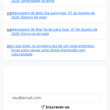
2026: Serenidade na alma
Mensagem de Bom Dia para hoje, 07 de Agosto de
03
2026: Alegria de viver
Mensagem de Boa Tarde para hoje, 07 de Agosto de
04
2026: Força na jornada
O que dizer no primeiro dia de um novo emprego:
05
dicas para causar uma ótima impressão com
naturalidade
Mensagens diárias
Receba uma mensagem inspiradora todo dia no seu e-
mail.
Inscrever-se