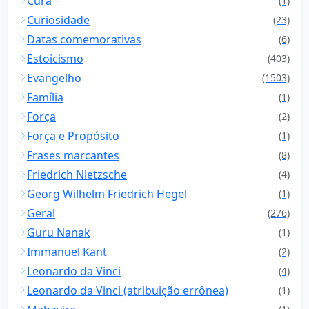
Cura
(1)
Curiosidade
(23)
Datas comemorativas
(6)
Estoicismo
(403)
Evangelho
(1503)
Família
(1)
Força
(2)
Força e Propósito
(1)
Frases marcantes
(8)
Friedrich Nietzsche
(4)
Georg Wilhelm Friedrich Hegel
(1)
Geral
(276)
Guru Nanak
(1)
Immanuel Kant
(2)
Leonardo da Vinci
(4)
Leonardo da Vinci (atribuição errônea)
(1)