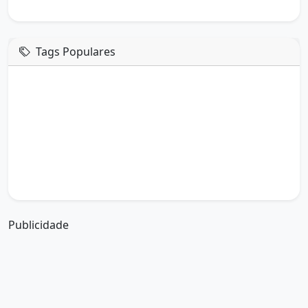
Tags Populares
mensagem de hoje
boa tarde google
boa tarde amor
boa tarde em italiano
boa tarde meu amor
boa tarde em espanhol
boa tarde a todos
boa tarde abençoada
boa tarde amiga
boa tarde amor da minha vida
boa tarde abençoada por deus
boa tarde amiguinho como vai
boa tarde a partir de que horas
a boa tarde em inglês
a boa tarde em francês
Publicidade