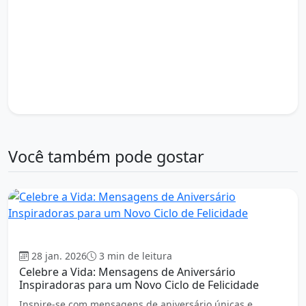
lembrancinha de aniversário
mais um ano de vida
mensagem de aniversário
mensagens divertidas
Mensagens Emocionantes
novo ciclo
palavras de carinho
post de aniversário
renovação de sonhos
status de aniversário
tema de aniversário
Textos de Aniversário
votos de felicidade
Você também pode gostar
Aniversário
28 jan. 2026
3 min de leitura
Celebre a Vida: Mensagens de Aniversário
Inspiradoras para um Novo Ciclo de Felicidade
Inspire-se com mensagens de aniversário únicas e