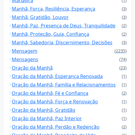
Mahavira
(1)
Manhã, Força, Resiliência, Esperança
(3)
Manhã, Gratidão, Louvor
(3)
Manhã, Paz, Presença de Deus, Tranquilidade
(2)
Manhã, Proteção, Guia, Confiança
(2)
Manhã, Sabedoria, Discernimento, Decisões
(3)
Mensagem
(2235)
Mensagens
(74)
Oração da Manhã
(23)
Oração da Manhã, Esperança Renovada
(1)
Oração da Manhã, Família e Relacionamentos
(1)
Oração da Manhã, Fé e Confiança
(2)
Oração da Manhã, Força e Renovação
(1)
Oração da Manhã, Gratidão
(1)
Oração da Manhã, Paz Interior
(1)
Oração da Manhã, Perdão e Redenção
(2)