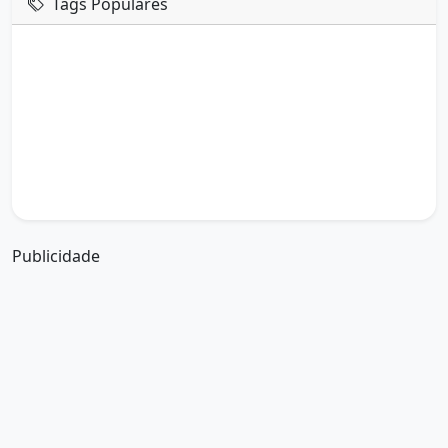
Tags Populares
mensagem de hoje
boa tarde google
boa tarde amor
boa tarde em italiano
boa tarde meu amor
boa tarde em espanhol
boa tarde a todos
boa tarde abençoada
boa tarde amiga
boa tarde amor da minha vida
boa tarde abençoada por deus
boa tarde amiguinho como vai
boa tarde a partir de que horas
a boa tarde em inglês
a boa tarde em francês
Publicidade