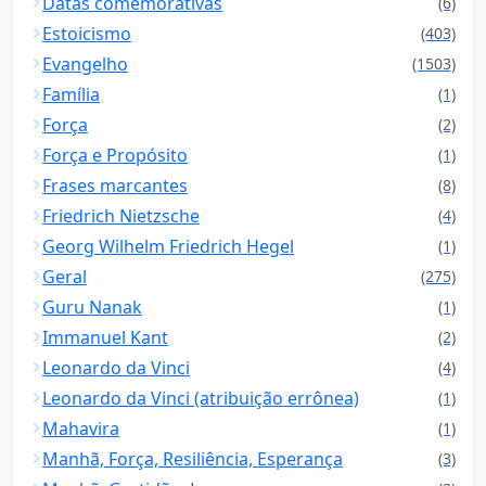
Datas comemorativas
(6)
Estoicismo
(403)
Evangelho
(1503)
Família
(1)
Força
(2)
Força e Propósito
(1)
Frases marcantes
(8)
Friedrich Nietzsche
(4)
Georg Wilhelm Friedrich Hegel
(1)
Geral
(275)
Guru Nanak
(1)
Immanuel Kant
(2)
Leonardo da Vinci
(4)
Leonardo da Vinci (atribuição errônea)
(1)
Mahavira
(1)
Manhã, Força, Resiliência, Esperança
(3)