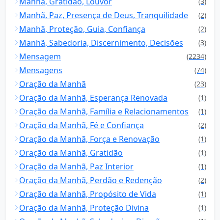
Manhã, Gratidão, Louvor
(3)
Manhã, Paz, Presença de Deus, Tranquilidade
(2)
Manhã, Proteção, Guia, Confiança
(2)
Manhã, Sabedoria, Discernimento, Decisões
(3)
Mensagem
(2234)
Mensagens
(74)
Oração da Manhã
(23)
Oração da Manhã, Esperança Renovada
(1)
Oração da Manhã, Família e Relacionamentos
(1)
Oração da Manhã, Fé e Confiança
(2)
Oração da Manhã, Força e Renovação
(1)
Oração da Manhã, Gratidão
(1)
Oração da Manhã, Paz Interior
(1)
Oração da Manhã, Perdão e Redenção
(2)
Oração da Manhã, Propósito de Vida
(1)
Oração da Manhã, Proteção Divina
(1)