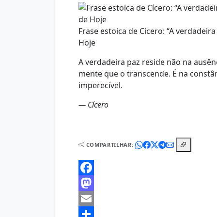
Frase estoica de Cícero: “A verdadeir
Hoje
A verdadeira paz reside não na ausênc
mente que o transcende. É na constâ
imperecível.
— Cícero
COMPARTILHAR:
Facebook
Mastodon
Email