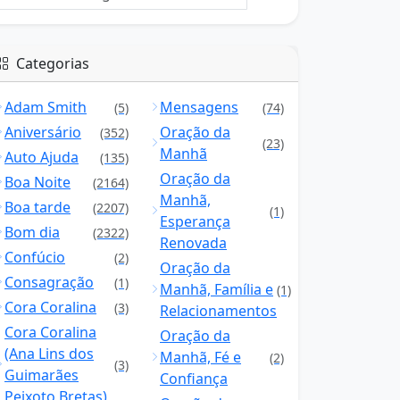
Categorias
Adam Smith
Mensagens
(5)
(74)
Aniversário
Oração da
(352)
(23)
Manhã
Auto Ajuda
(135)
Oração da
Boa Noite
(2164)
Manhã,
Boa tarde
(2207)
(1)
Esperança
Bom dia
(2322)
Renovada
Confúcio
(2)
Oração da
Consagração
(1)
Manhã, Família e
(1)
Cora Coralina
(3)
Relacionamentos
Cora Coralina
Oração da
(Ana Lins dos
Manhã, Fé e
(2)
(3)
Guimarães
Confiança
Peixoto Bretas)