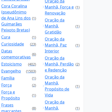
Oração da
Cora Coralina
Manhã, Força e
(1)
(pseudônimo
Renovação
de Ana Lins dos
(1)
Oração da
Guimarães
Manhã,
(1)
Peixoto Bretas)
Gratidão
Cura
(1)
Oração da
Curiosidade
(23)
Manhã, Paz
(1)
Datas
Interior
(6)
comemorativas
Oração da
Estoicismo
Manhã, Perdão
(402)
(2)
e Redenção
Evangelho
(1503)
Oração da
Família
(1)
Manhã,
Força
(2)
(1)
Propósito de
Força e
Vida
(1)
Propósito
Oração da
Frases
Manhã,
(8)
(1)
marcantes