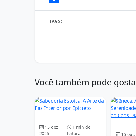
Share
TAGS:
Cícero
Estoicismo
estoicismo aplic
estoicismo e aceitação do destino
estoicismo
estoicismo e clareza de pensamento
estoici
estoicismo e disciplina mental
estoicismo e
estoicismo e foco no que importa
estoicismo 
estoicismo e virtude pessoal
estoicismo para
Você também pode gosta
Estoicismo
15 dez.
1 min de
2025
leitura
16 out.