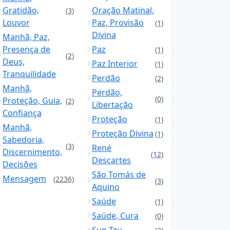
Gratidão,
Oração Matinal,
(3)
Louvor
Paz, Provisão
(1)
Divina
Manhã, Paz,
Presença de
Paz
(1)
(2)
Deus,
Paz Interior
(1)
Tranquilidade
Perdão
(2)
Manhã,
Perdão,
(0)
Proteção, Guia,
(2)
Libertação
Confiança
Proteção
(1)
Manhã,
Proteção Divina
(1)
Sabedoria,
(3)
René
Discernimento,
(12)
Descartes
Decisões
São Tomás de
Mensagem
(2236)
(3)
Aquino
Saúde
(1)
Saúde, Cura
(0)