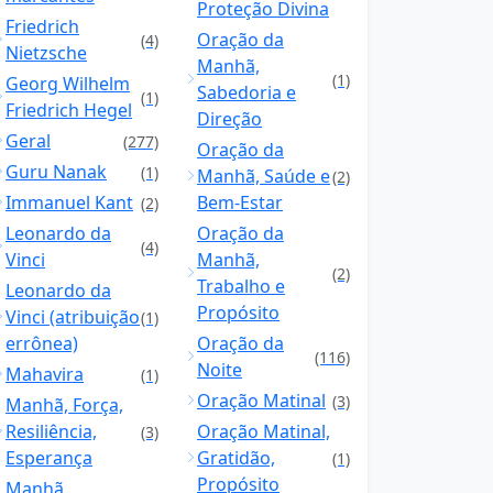
Proteção Divina
Friedrich
Oração da
(4)
Nietzsche
Manhã,
(1)
Georg Wilhelm
Sabedoria e
(1)
Friedrich Hegel
Direção
Geral
(277)
Oração da
Guru Nanak
(1)
Manhã, Saúde e
(2)
Immanuel Kant
Bem-Estar
(2)
Leonardo da
Oração da
(4)
Vinci
Manhã,
(2)
Trabalho e
Leonardo da
Propósito
Vinci (atribuição
(1)
errônea)
Oração da
(116)
Noite
Mahavira
(1)
Oração Matinal
(3)
Manhã, Força,
Resiliência,
Oração Matinal,
(3)
Esperança
Gratidão,
(1)
Propósito
Manhã,