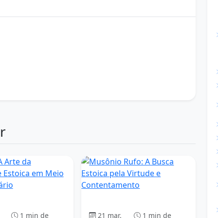
ado à vida cotidiana
estoicismo como filosofia de vida
 e autocontrole emocional
smo e crescimento pessoal
 domínio das emoções
estoicismo e equilíbrio emocional
e força interior
estoicismo e sabedoria prática
 tempos difíceis
filosofia estoica e resiliência
r
Estoicismo
Estoicismo
1 min de
21 mar.
1 min de