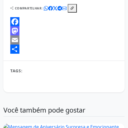
COMPARTILHAR:
Facebook
Mastodon
Email
Share
TAGS:
aniversário criativo
celebração da vida
mensagem de aniversário
Mensagens inspiradoras
novas jornadas
otimismo
Realizações
Você também pode gostar