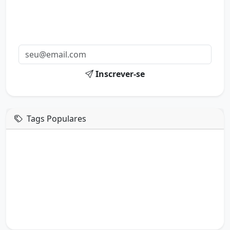
Mensagens diárias
Receba uma mensagem inspiradora todo dia no seu e-
mail.
Inscrever-se
Tags Populares
mensagem de hoje
boa tarde google
boa tarde amor
boa tarde em italiano
boa tarde meu amor
boa tarde em espanhol
boa tarde a todos
boa tarde abençoada
boa tarde amiga
boa tarde amor da minha vida
boa tarde abençoada por deus
boa tarde amiguinho como vai
boa tarde a partir de que horas
a boa tarde em inglês
a boa tarde em francês