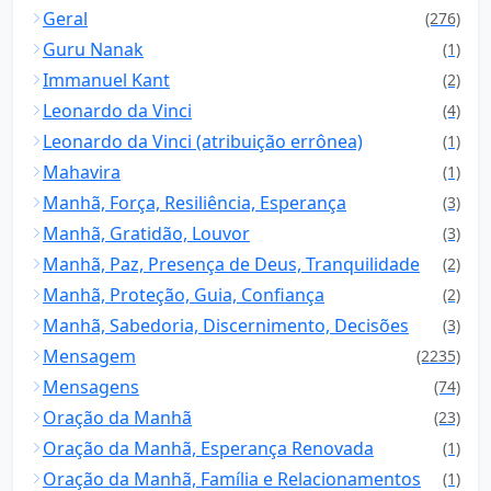
Geral
(276)
Guru Nanak
(1)
Immanuel Kant
(2)
Leonardo da Vinci
(4)
Leonardo da Vinci (atribuição errônea)
(1)
Mahavira
(1)
Manhã, Força, Resiliência, Esperança
(3)
Manhã, Gratidão, Louvor
(3)
Manhã, Paz, Presença de Deus, Tranquilidade
(2)
Manhã, Proteção, Guia, Confiança
(2)
Manhã, Sabedoria, Discernimento, Decisões
(3)
Mensagem
(2235)
Mensagens
(74)
Oração da Manhã
(23)
Oração da Manhã, Esperança Renovada
(1)
Oração da Manhã, Família e Relacionamentos
(1)