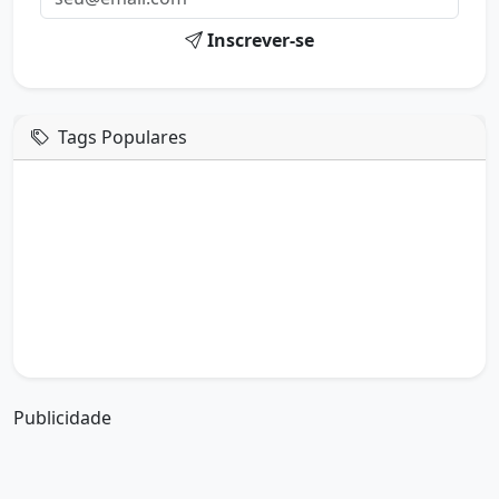
Inscrever-se
Tags Populares
mensagem de hoje
boa tarde google
boa tarde amor
boa tarde em italiano
boa tarde meu amor
boa tarde em espanhol
boa tarde a todos
boa tarde abençoada
boa tarde amiga
boa tarde amor da minha vida
boa tarde abençoada por deus
boa tarde amiguinho como vai
boa tarde a partir de que horas
a boa tarde em inglês
a boa tarde em francês
Publicidade