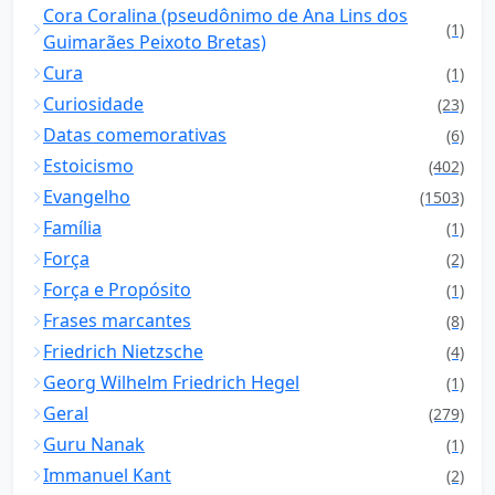
Cora Coralina (pseudônimo de Ana Lins dos
(1)
Guimarães Peixoto Bretas)
Cura
(1)
Curiosidade
(23)
Datas comemorativas
(6)
Estoicismo
(402)
Evangelho
(1503)
Família
(1)
Força
(2)
Força e Propósito
(1)
Frases marcantes
(8)
Friedrich Nietzsche
(4)
Georg Wilhelm Friedrich Hegel
(1)
Geral
(279)
Guru Nanak
(1)
Immanuel Kant
(2)