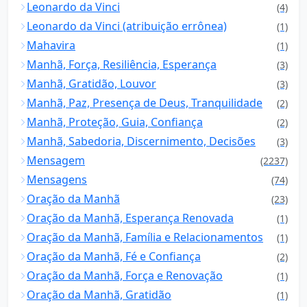
Leonardo da Vinci
(4)
Leonardo da Vinci (atribuição errônea)
(1)
Mahavira
(1)
Manhã, Força, Resiliência, Esperança
(3)
Manhã, Gratidão, Louvor
(3)
Manhã, Paz, Presença de Deus, Tranquilidade
(2)
Manhã, Proteção, Guia, Confiança
(2)
Manhã, Sabedoria, Discernimento, Decisões
(3)
Mensagem
(2237)
Mensagens
(74)
Oração da Manhã
(23)
Oração da Manhã, Esperança Renovada
(1)
Oração da Manhã, Família e Relacionamentos
(1)
Oração da Manhã, Fé e Confiança
(2)
Oração da Manhã, Força e Renovação
(1)
Oração da Manhã, Gratidão
(1)