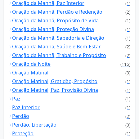
Oração da Manhã, Paz Interior
(1)
Oração da Manhã, Perdão e Redenção
(2)
Oração da Manhã, Propósito de Vida
(1)
Oração da Manhã, Proteção Divina
(1)
Oração da Manhã, Sabedoria e Direção
(1)
Oração da Manhã, Saúde e Bem-Estar
(2)
Oração da Manhã, Trabalho e Propósito
(2)
Oração da Noite
(116)
Oração Matinal
(3)
Oração Matinal, Gratidão, Propósito
(1)
Oração Matinal, Paz, Provisão Divina
(1)
Paz
(1)
Paz Interior
(1)
Perdão
(2)
Perdão, Libertação
(0)
Proteção
(1)