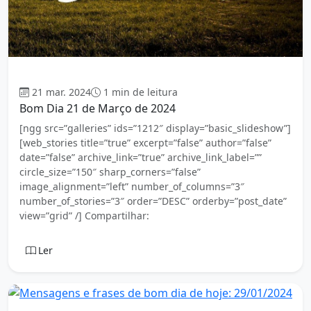
Bom dia
21 mar. 2024
1 min de leitura
Bom Dia 21 de Março de 2024
[ngg src=”galleries” ids=”1212″ display=”basic_slideshow”]
[web_stories title=”true” excerpt=”false” author=”false”
date=”false” archive_link=”true” archive_link_label=””
circle_size=”150″ sharp_corners=”false”
image_alignment=”left” number_of_columns=”3″
number_of_stories=”3″ order=”DESC” orderby=”post_date”
view=”grid” /] Compartilhar:
Ler