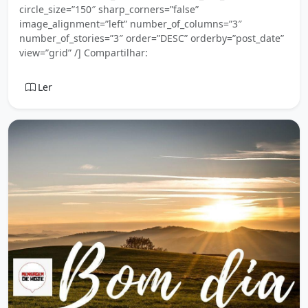
circle_size=”150″ sharp_corners=”false”
image_alignment=”left” number_of_columns=”3″
number_of_stories=”3″ order=”DESC” orderby=”post_date”
view=”grid” /] Compartilhar:
Ler