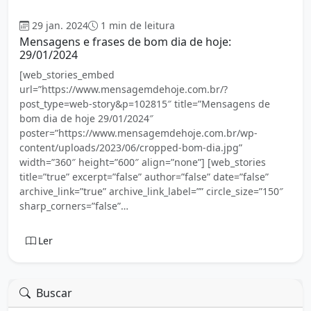
Bom dia
29 jan. 2024
1 min de leitura
Mensagens e frases de bom dia de hoje:
29/01/2024
[web_stories_embed
url=”https://www.mensagemdehoje.com.br/?
post_type=web-story&p=102815″ title=”Mensagens de
bom dia de hoje 29/01/2024″
poster=”https://www.mensagemdehoje.com.br/wp-
content/uploads/2023/06/cropped-bom-dia.jpg”
width=”360″ height=”600″ align=”none”] [web_stories
title=”true” excerpt=”false” author=”false” date=”false”
archive_link=”true” archive_link_label=”” circle_size=”150″
sharp_corners=”false”…
Ler
Buscar