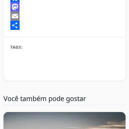
Facebook
Mastodon
Email
Share
TAGS:
autoajuda
bem-estar
bom dia
desenvolvimento pessoal
despertar
Energia positiva
gratidão
inspiração
motivação
novo dia
otimismo
Pensamentos Positivos
produtividade
sucesso
vida plena
Você também pode gostar