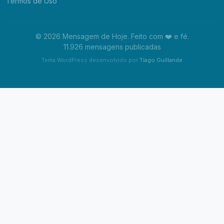
Termos de Uso
© 2026 Mensagem de Hoje. Feito com ❤️ e fé.
11.926 mensagens publicadas
Tema WordPress desenvolvido por
Tiago Guillande