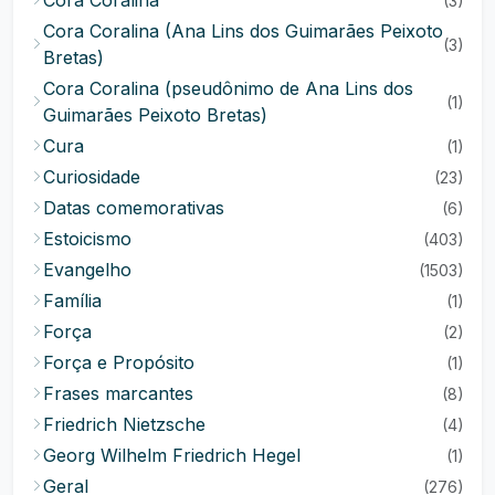
Cora Coralina
(3)
Cora Coralina (Ana Lins dos Guimarães Peixoto
(3)
Bretas)
Cora Coralina (pseudônimo de Ana Lins dos
(1)
Guimarães Peixoto Bretas)
Cura
(1)
Curiosidade
(23)
Datas comemorativas
(6)
Estoicismo
(403)
Evangelho
(1503)
Família
(1)
Força
(2)
Força e Propósito
(1)
Frases marcantes
(8)
Friedrich Nietzsche
(4)
Georg Wilhelm Friedrich Hegel
(1)
Geral
(276)