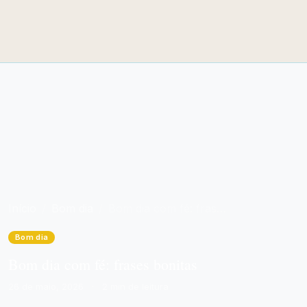
Início
Bom dia
Bom dia com fé: frases bonitas
Bom dia
Bom dia com fé: frases bonitas
26 de maio, 2026
·
2 min de leitura