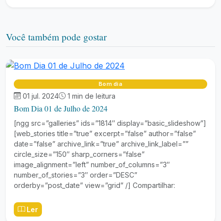
Você também pode gostar
Bom dia
01 jul. 2024
1 min de leitura
Bom Dia 01 de Julho de 2024
[ngg src=”galleries” ids=”1814″ display=”basic_slideshow”]
[web_stories title=”true” excerpt=”false” author=”false”
date=”false” archive_link=”true” archive_link_label=””
circle_size=”150″ sharp_corners=”false”
image_alignment=”left” number_of_columns=”3″
number_of_stories=”3″ order=”DESC”
orderby=”post_date” view=”grid” /] Compartilhar:
Ler