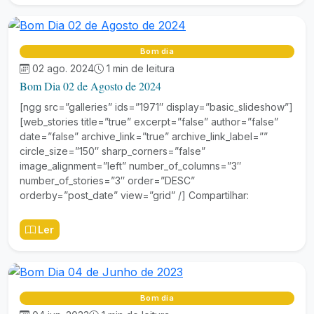
Bom dia
02 ago. 2024
1 min de leitura
Bom Dia 02 de Agosto de 2024
[ngg src=”galleries” ids=”1971″ display=”basic_slideshow”]
[web_stories title=”true” excerpt=”false” author=”false”
date=”false” archive_link=”true” archive_link_label=””
circle_size=”150″ sharp_corners=”false”
image_alignment=”left” number_of_columns=”3″
number_of_stories=”3″ order=”DESC”
orderby=”post_date” view=”grid” /] Compartilhar:
Ler
Bom dia