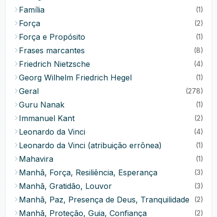
Família
(1)
Força
(2)
Força e Propósito
(1)
Frases marcantes
(8)
Friedrich Nietzsche
(4)
Georg Wilhelm Friedrich Hegel
(1)
Geral
(278)
Guru Nanak
(1)
Immanuel Kant
(2)
Leonardo da Vinci
(4)
Leonardo da Vinci (atribuição errônea)
(1)
Mahavira
(1)
Manhã, Força, Resiliência, Esperança
(3)
Manhã, Gratidão, Louvor
(3)
Manhã, Paz, Presença de Deus, Tranquilidade
(2)
Manhã, Proteção, Guia, Confiança
(2)