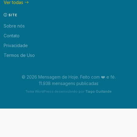
Ver todas
SITE
Sobre nós
Contato
Privacidade
Termos de Uso
© 2026 Mensagem de Hoje. Feito com ❤️ e fé.
11.938 mensagens publicadas
Tema WordPress desenvolvido por
Tiago Guillande