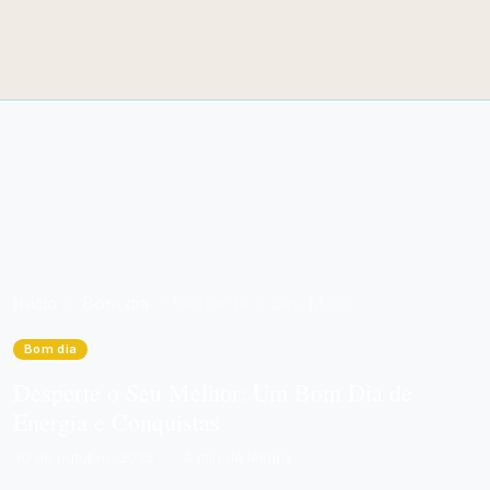
Início
Bom dia
Desperte o Seu Melhor: Um Bom Dia de Energia e Conquistas
Bom dia
Desperte o Seu Melhor: Um Bom Dia de
Energia e Conquistas
30 de outubro, 2025
·
4 min de leitura