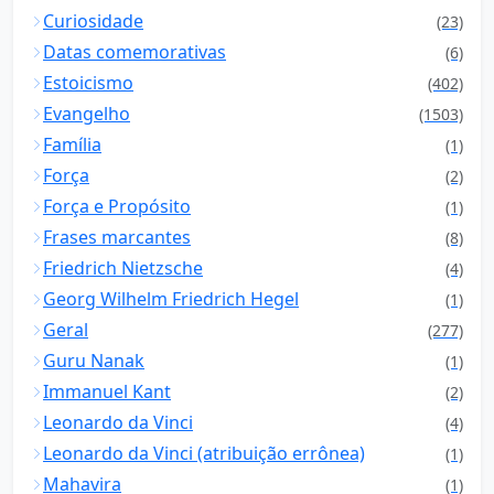
Curiosidade
(23)
Datas comemorativas
(6)
Estoicismo
(402)
Evangelho
(1503)
Família
(1)
Força
(2)
Força e Propósito
(1)
Frases marcantes
(8)
Friedrich Nietzsche
(4)
Georg Wilhelm Friedrich Hegel
(1)
Geral
(277)
Guru Nanak
(1)
Immanuel Kant
(2)
Leonardo da Vinci
(4)
Leonardo da Vinci (atribuição errônea)
(1)
Mahavira
(1)