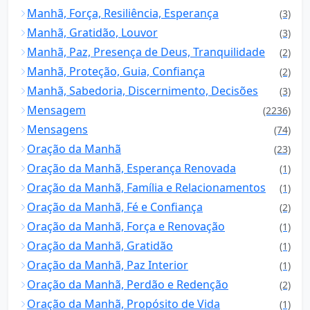
Manhã, Força, Resiliência, Esperança
(3)
Manhã, Gratidão, Louvor
(3)
Manhã, Paz, Presença de Deus, Tranquilidade
(2)
Manhã, Proteção, Guia, Confiança
(2)
Manhã, Sabedoria, Discernimento, Decisões
(3)
Mensagem
(2236)
Mensagens
(74)
Oração da Manhã
(23)
Oração da Manhã, Esperança Renovada
(1)
Oração da Manhã, Família e Relacionamentos
(1)
Oração da Manhã, Fé e Confiança
(2)
Oração da Manhã, Força e Renovação
(1)
Oração da Manhã, Gratidão
(1)
Oração da Manhã, Paz Interior
(1)
Oração da Manhã, Perdão e Redenção
(2)
Oração da Manhã, Propósito de Vida
(1)