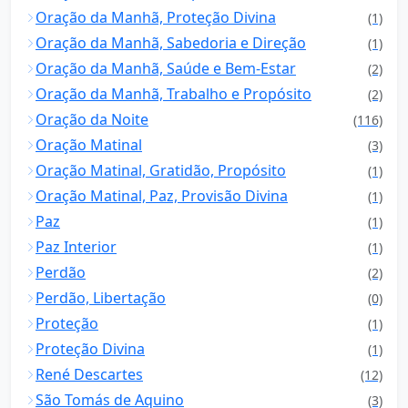
Oração da Manhã, Proteção Divina
(1)
Oração da Manhã, Sabedoria e Direção
(1)
Oração da Manhã, Saúde e Bem-Estar
(2)
Oração da Manhã, Trabalho e Propósito
(2)
Oração da Noite
(116)
Oração Matinal
(3)
Oração Matinal, Gratidão, Propósito
(1)
Oração Matinal, Paz, Provisão Divina
(1)
Paz
(1)
Paz Interior
(1)
Perdão
(2)
Perdão, Libertação
(0)
Proteção
(1)
Proteção Divina
(1)
René Descartes
(12)
São Tomás de Aquino
(3)