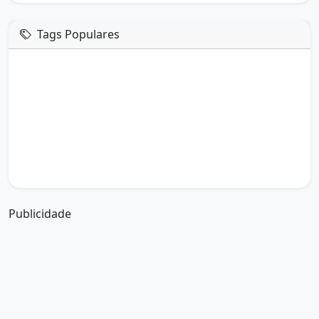
Tags Populares
mensagem de hoje
boa tarde google
boa tarde amor
boa tarde em italiano
boa tarde meu amor
boa tarde em espanhol
boa tarde a todos
boa tarde abençoada
boa tarde amiga
boa tarde amor da minha vida
boa tarde abençoada por deus
boa tarde amiguinho como vai
boa tarde a partir de que horas
a boa tarde em inglês
a boa tarde em francês
Publicidade