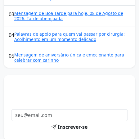
Mensagem de Boa Tarde para hoje, 08 de Agosto de
03
2026: Tarde abençoada
Palavras de apoio para quem vai passar por cirurgia:
04
Acolhimento em um momento delicado
Mensagem de aniversário única e emocionante para
05
celebrar com carinho
Mensagens diárias
Receba uma mensagem inspiradora todo dia no seu e-
mail.
Inscrever-se