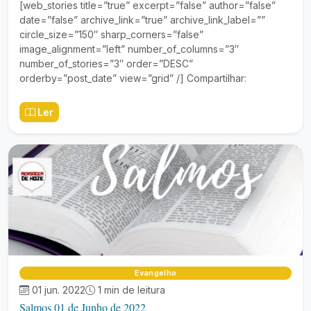
[web_stories title=”true” excerpt=”false” author=”false”
date=”false” archive_link=”true” archive_link_label=””
circle_size=”150″ sharp_corners=”false”
image_alignment=”left” number_of_columns=”3″
number_of_stories=”3″ order=”DESC”
orderby=”post_date” view=”grid” /] Compartilhar:
Ler
Evangelho
01 jun. 2022
1 min de leitura
Salmos 01 de Junho de 2022