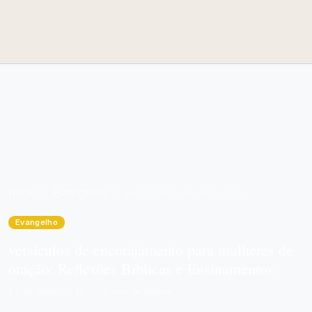
Início
Evangelho
versículos de encorajamento para mulheres de oração: Reflexões Bíblicas e Ensinamentos
Evangelho
versículos de encorajamento para mulheres de
oração: Reflexões Bíblicas e Ensinamentos
28 de maio, 2026
·
5 min de leitura