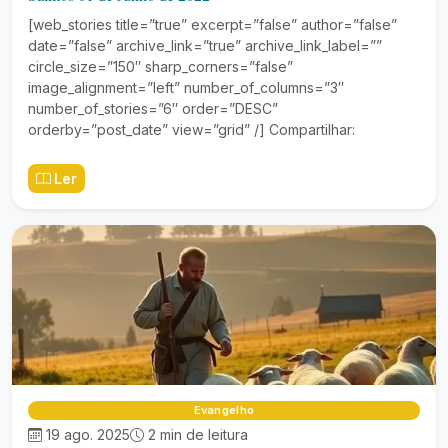
[web_stories title=”true” excerpt=”false” author=”false”
date=”false” archive_link=”true” archive_link_label=””
circle_size=”150″ sharp_corners=”false”
image_alignment=”left” number_of_columns=”3″
number_of_stories=”6″ order=”DESC”
orderby=”post_date” view=”grid” /] Compartilhar:
Ler
Evangelho
19 ago. 2025
2 min de leitura