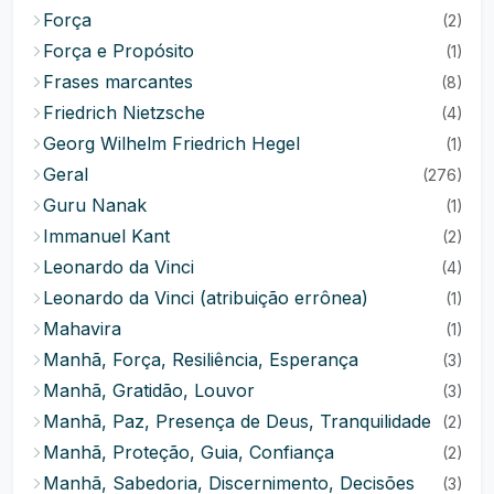
Força
(2)
Força e Propósito
(1)
Frases marcantes
(8)
Friedrich Nietzsche
(4)
Georg Wilhelm Friedrich Hegel
(1)
Geral
(276)
Guru Nanak
(1)
Immanuel Kant
(2)
Leonardo da Vinci
(4)
Leonardo da Vinci (atribuição errônea)
(1)
Mahavira
(1)
Manhã, Força, Resiliência, Esperança
(3)
Manhã, Gratidão, Louvor
(3)
Manhã, Paz, Presença de Deus, Tranquilidade
(2)
Manhã, Proteção, Guia, Confiança
(2)
Manhã, Sabedoria, Discernimento, Decisões
(3)