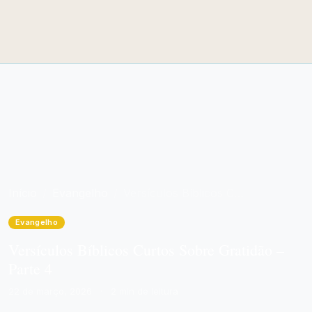
Início
Evangelho
Versículos Bíblicos Curtos Sobre Gratidão – Parte 4
Evangelho
Versículos Bíblicos Curtos Sobre Gratidão –
Parte 4
22 de março, 2026
·
2 min de leitura