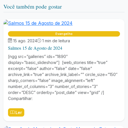
Você também pode gostar
Evangelho
15 ago. 2024
1 min de leitura
Salmos 15 de Agosto de 2024
[ngg src=”galleries” ids=”1890″
display=”basic_slideshow”] [web_stories title=”true”
excerpt=”false” author=”false” date=”false”
archive_link=”true” archive_link_label=”” circle_size=”150″
sharp_corners=”false” image_alignment=”left”
number_of_columns=”3″ number_of_stories=”3″
order=”DESC” orderby=”post_date” view=”grid” /]
Compartilhar:
Ler