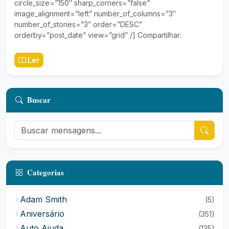
circle_size=”150″ sharp_corners=”false”
image_alignment=”left” number_of_columns=”3″
number_of_stories=”3″ order=”DESC”
orderby=”post_date” view=”grid” /] Compartilhar:
Ler
Buscar
Categorias
Adam Smith
(5)
Aniversário
(351)
Auto Ajuda
(135)