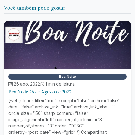
Você também pode gostar
Boa Noite
26 ago. 2022
1 min de leitura
Boa Noite 26 de Agosto de 2022
[web_stories title=”true” excerpt=”false” author=”false”
date=”false” archive_link=”true” archive_link_label=””
circle_size=”150″ sharp_corners=”false”
image_alignment=”left” number_of_columns=”3″
number_of_stories=”3″ order=”DESC”
orderby=”post_date” view=”grid” /] Compartilhar: