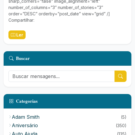
sharp_corners=”false” image_alignment=”left”
number_of_columns=”3″ number_of_stories=”3″
order=”DESC” orderby=”post_date” view=”grid” /]
Compartilhar:
Ler
Buscar
Categorias
Adam Smith
(5)
Aniversário
(350)
Auto Ajuda
(135)