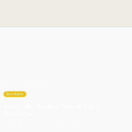
Início
Boa Noite
Sonhe Alto: Sua Boa Noite de Paz e Renovação
Boa Noite
Sonhe Alto: Sua Boa Noite de Paz e
Renovação
25 de outubro, 2025
·
5 min de leitura