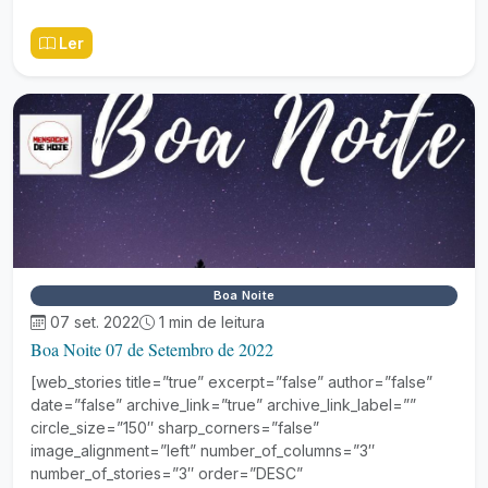
Ler
Boa Noite
07 set. 2022
1 min de leitura
Boa Noite 07 de Setembro de 2022
[web_stories title=”true” excerpt=”false” author=”false”
date=”false” archive_link=”true” archive_link_label=””
circle_size=”150″ sharp_corners=”false”
image_alignment=”left” number_of_columns=”3″
number_of_stories=”3″ order=”DESC”