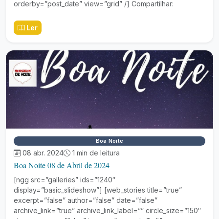
orderby=”post_date” view=”grid” /] Compartilhar:
Ler
Boa Noite
08 abr. 2024
1 min de leitura
Boa Noite 08 de Abril de 2024
[ngg src=”galleries” ids=”1240″
display=”basic_slideshow”] [web_stories title=”true”
excerpt=”false” author=”false” date=”false”
archive_link=”true” archive_link_label=”” circle_size=”150″