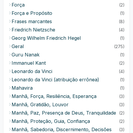
Força
(2)
Força e Propósito
(1)
Frases marcantes
(8)
Friedrich Nietzsche
(4)
Georg Wilhelm Friedrich Hegel
(1)
Geral
(275)
Guru Nanak
(1)
Immanuel Kant
(2)
Leonardo da Vinci
(4)
Leonardo da Vinci (atribuição errônea)
(1)
Mahavira
(1)
Manhã, Força, Resiliência, Esperança
(3)
Manhã, Gratidão, Louvor
(3)
Manhã, Paz, Presença de Deus, Tranquilidade
(2)
Manhã, Proteção, Guia, Confiança
(2)
Manhã, Sabedoria, Discernimento, Decisões
(3)