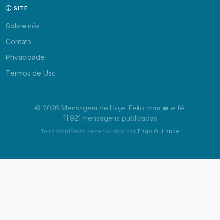
SITE
Sobre nós
Contato
Privacidade
Termos de Uso
© 2026 Mensagem de Hoje. Feito com ❤️ e fé.
11.921 mensagens publicadas
Tema WordPress desenvolvido por
Tiago Guillande