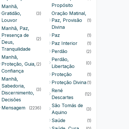
Propósito
Manhã,
Gratidão,
Oração Matinal,
(3)
Louvor
Paz, Provisão
(1)
Divina
Manhã, Paz,
Presença de
Paz
(1)
(2)
Deus,
Paz Interior
(1)
Tranquilidade
Perdão
(2)
Manhã,
Perdão,
(0)
Proteção, Guia,
(2)
Libertação
Confiança
Proteção
(1)
Manhã,
Proteção Divina
(1)
Sabedoria,
(3)
René
Discernimento,
(12)
Descartes
Decisões
São Tomás de
Mensagem
(2236)
(3)
Aquino
Saúde
(1)
Saúde, Cura
(0)