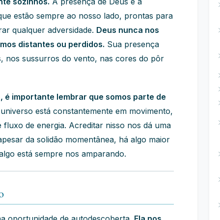
te sozinhos.
A presença de Deus e a
que estão sempre ao nosso lado, prontas para
erar qualquer adversidade.
Deus nunca nos
os distantes ou perdidos.
Sua presença
s, nos sussurros do vento, nas cores do pôr
, é importante lembrar que somos parte de
universo está constantemente em movimento,
 fluxo de energia. Acreditar nisso nos dá uma
apesar da solidão momentânea, há algo maior
 algo está sempre nos amparando.
o
uma oportunidade de autodescoberta.
Ela nos