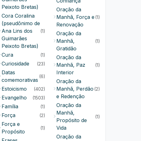
Confiança
Peixoto Bretas)
Oração da
Cora Coralina
Manhã, Força e
(1)
(pseudônimo de
Renovação
Ana Lins dos
(1)
Oração da
Guimarães
Manhã,
(1)
Peixoto Bretas)
Gratidão
Cura
(1)
Oração da
Curiosidade
(23)
Manhã, Paz
(1)
Datas
Interior
(6)
comemorativas
Oração da
Estoicismo
Manhã, Perdão
(402)
(2)
e Redenção
Evangelho
(1503)
Oração da
Família
(1)
Manhã,
Força
(2)
(1)
Propósito de
Força e
Vida
(1)
Propósito
Oração da
Frases