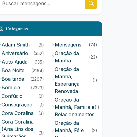
Categorias
Adam Smith
Mensagens
(5)
(74)
Aniversário
Oração da
(352)
(23)
Manhã
Auto Ajuda
(135)
Oração da
Boa Noite
(2164)
Manhã,
Boa tarde
(2207)
(1)
Esperança
Bom dia
(2323)
Renovada
Confúcio
(2)
Oração da
Consagração
(1)
Manhã, Família e
(1)
Cora Coralina
(3)
Relacionamentos
Cora Coralina
Oração da
(Ana Lins dos
Manhã, Fé e
(2)
(3)
Guimarães