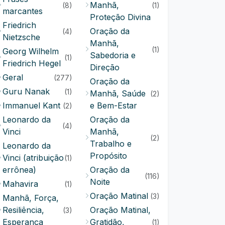
Manhã,
(8)
(1)
marcantes
Proteção Divina
Friedrich
Oração da
(4)
Nietzsche
Manhã,
(1)
Georg Wilhelm
Sabedoria e
(1)
Friedrich Hegel
Direção
Geral
(277)
Oração da
Guru Nanak
(1)
Manhã, Saúde
(2)
Immanuel Kant
e Bem-Estar
(2)
Leonardo da
Oração da
(4)
Vinci
Manhã,
(2)
Trabalho e
Leonardo da
Propósito
Vinci (atribuição
(1)
errônea)
Oração da
(116)
Noite
Mahavira
(1)
Oração Matinal
(3)
Manhã, Força,
Resiliência,
Oração Matinal,
(3)
Esperança
Gratidão,
(1)