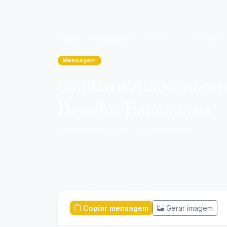
Início
Mensagem
Solidão e Autoconhecimento: Encontre Forças Dentro de Si para Superar os Desafios Emocionais
Mensagem
Solidão e Autoconheci
Desafios Emocionais
20 de fevereiro, 2025
·
6 min de leitura
Copiar mensagem
Gerar imagem