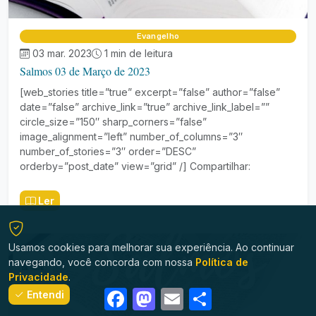
Evangelho
03 mar. 2023
1 min de leitura
Salmos 03 de Março de 2023
[web_stories title=”true” excerpt=”false” author=”false”
date=”false” archive_link=”true” archive_link_label=””
circle_size=”150″ sharp_corners=”false”
image_alignment=”left” number_of_columns=”3″
number_of_stories=”3″ order=”DESC”
orderby=”post_date” view=”grid” /] Compartilhar:
Ler
Usamos cookies para melhorar sua experiência. Ao continuar
navegando, você concorda com nossa
Política de
Privacidade
.
Facebook
Mastodon
Email
Share
Entendi