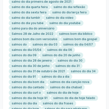
salmo do dia primeiro.de agosto de 2021
salmo do dia quarta feira
salmo do dia reflexão
salmo do dia sexta feira
salmo do dia terça feira
salmo do dia tumblr
salmo do dia video
salmo do dia you tube
salmo do dia youtube
salmo para dia do aniversário
Salmos 28 de Julho de 2022
salmos bom dia bíblico
salmos bom dia com versiculos
salmos bom dia gospel
salmos do
salmos do dia 03
salmos do dia 04/07
salmos do dia 05/04
salmos do dia 06
salmos do dia 09
salmos do dia 20 de junho
salmos do dia 28 de janeiro
salmos do dia 30
salmos do dia 30 de junho
salmos do dia 31
salmos do dia 31 de outubro de 2021
salmos do dia 34
salmos do dia 91
salmos do dia a dia
salmos do dia bom dia
salmos do dia canção nova
salmos do dia cantado
salmos do dia chabad
salmos do dia curt o
salmos do dia de hoje
salmos do dia de hoje 91
salmos do dia de hoje falado
salmos do dia dia
salmos do dia frases
salmos do dia hoje
salmos do dia para whatsapp