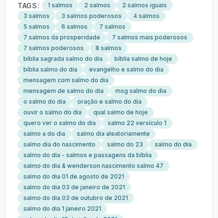
TAGS:
1 salmos
2 salmos
2 salmos iguais
3 salmos
3 salmos poderosos
4 salmos
5 salmos
6 salmos
7 salmos
7 salmos da prosperidade
7 salmos mais poderosos
7 salmos poderosos
8 salmos
bíblia sagrada salmo do dia
bíblia salmo de hoje
bíblia salmo do dia
evangelho e salmo do dia
mensagem com salmo do dia
mensagem de salmo do dia
msg salmo do dia
o salmo do dia
oração e salmo do dia
ouvir o salmo do dia
qual salmo de hoje
quero ver o salmo do dia
salmo 22 versículo 1
salmo a do dia
salmo dia aleatoriamente
salmo dia do nascimento
salmo do 23
salmo do dia
salmo do dia - salmos e passagens da bíblia
salmo do dia & wenderson nascimento salmo 47
salmo do dia 01 de agosto de 2021
salmo do dia 03 de janeiro de 2021
salmo do dia 03 de outubro de 2021
salmo do dia 1 janeiro 2021