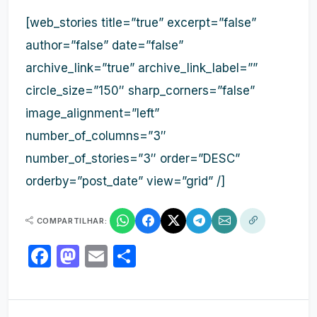
[web_stories title=”true” excerpt=”false”
author=”false” date=”false”
archive_link=”true” archive_link_label=””
circle_size=”150″ sharp_corners=”false”
image_alignment=”left”
number_of_columns=”3″
number_of_stories=”3″ order=”DESC”
orderby=”post_date” view=”grid” /]
COMPARTILHAR:
Facebook
Mastodon
Email
Share