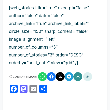
[web_stories title=”true” excerpt=”false”
author=”false” date=”false”
archive_link=”true” archive_link_label=””
circle_size=”150″ sharp_corners=”false”
image_alignment=”left”
number_of_columns=”3″
number_of_stories=”3″ order=”DESC”
orderby=”post_date” view=”grid” /]
COMPARTILHAR:
Facebook
Mastodon
Email
Share