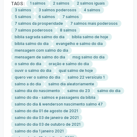
TAGS:
1 salmos
2 salmos
2 salmos iguais
3 salmos
3 salmos poderosos
4 salmos
5 salmos
6 salmos
7 salmos
7 salmos da prosperidade
7 salmos mais poderosos
7 salmos poderosos
8 salmos
bíblia sagrada salmo do dia
bíblia salmo de hoje
bíblia salmo do dia
evangelho e salmo do dia
mensagem com salmo do dia
mensagem de salmo do dia
msg salmo do dia
o salmo do dia
oração e salmo do dia
ouvir o salmo do dia
qual salmo de hoje
quero ver o salmo do dia
salmo 22 versículo 1
salmo a do dia
salmo dia aleatoriamente
salmo dia do nascimento
salmo do 23
salmo do dia
salmo do dia - salmos e passagens da bíblia
salmo do dia & wenderson nascimento salmo 47
salmo do dia 01 de agosto de 2021
salmo do dia 03 de janeiro de 2021
salmo do dia 03 de outubro de 2021
salmo do dia 1 janeiro 2021