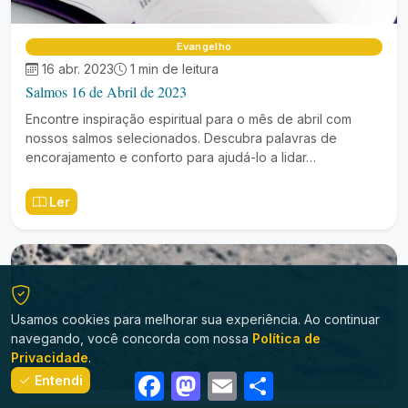
Evangelho
16 abr. 2023
1 min de leitura
Salmos 16 de Abril de 2023
Encontre inspiração espiritual para o mês de abril com
nossos salmos selecionados. Descubra palavras de
encorajamento e conforto para ajudá-lo a lidar…
Ler
Usamos cookies para melhorar sua experiência. Ao continuar
navegando, você concorda com nossa
Política de
Privacidade
.
Facebook
Mastodon
Email
Share
Entendi