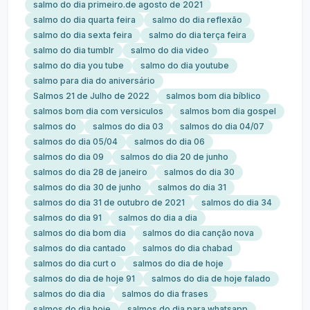
salmo do dia primeiro.de agosto de 2021
salmo do dia quarta feira
salmo do dia reflexão
salmo do dia sexta feira
salmo do dia terça feira
salmo do dia tumblr
salmo do dia video
salmo do dia you tube
salmo do dia youtube
salmo para dia do aniversário
Salmos 21 de Julho de 2022
salmos bom dia bíblico
salmos bom dia com versiculos
salmos bom dia gospel
salmos do
salmos do dia 03
salmos do dia 04/07
salmos do dia 05/04
salmos do dia 06
salmos do dia 09
salmos do dia 20 de junho
salmos do dia 28 de janeiro
salmos do dia 30
salmos do dia 30 de junho
salmos do dia 31
salmos do dia 31 de outubro de 2021
salmos do dia 34
salmos do dia 91
salmos do dia a dia
salmos do dia bom dia
salmos do dia canção nova
salmos do dia cantado
salmos do dia chabad
salmos do dia curt o
salmos do dia de hoje
salmos do dia de hoje 91
salmos do dia de hoje falado
salmos do dia dia
salmos do dia frases
salmos do dia hoje
salmos do dia para whatsapp