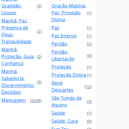
Gratidão,
Oração Matinal,
(3)
Louvor
Paz, Provisão
(1)
Divina
Manhã, Paz,
Presença de
Paz
(1)
(2)
Deus,
Paz Interior
(1)
Tranquilidade
Perdão
(2)
Manhã,
Perdão,
(0)
Proteção, Guia,
(2)
Libertação
Confiança
Proteção
(1)
Manhã,
Proteção Divina
(1)
Sabedoria,
(3)
René
Discernimento,
(12)
Descartes
Decisões
São Tomás de
Mensagem
(2236)
(3)
Aquino
Saúde
(1)
Saúde, Cura
(0)