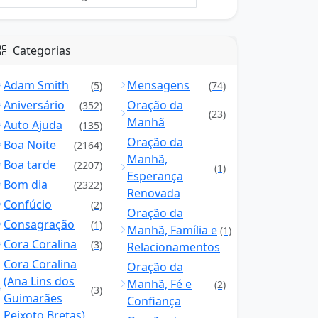
Categorias
Adam Smith
Mensagens
(5)
(74)
Aniversário
Oração da
(352)
(23)
Manhã
Auto Ajuda
(135)
Oração da
Boa Noite
(2164)
Manhã,
Boa tarde
(2207)
(1)
Esperança
Bom dia
(2322)
Renovada
Confúcio
(2)
Oração da
Consagração
(1)
Manhã, Família e
(1)
Cora Coralina
(3)
Relacionamentos
Cora Coralina
Oração da
(Ana Lins dos
Manhã, Fé e
(2)
(3)
Guimarães
Confiança
Peixoto Bretas)