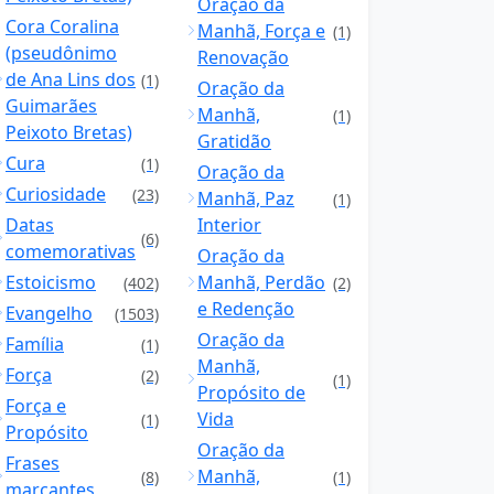
Oração da
Cora Coralina
Manhã, Força e
(1)
(pseudônimo
Renovação
de Ana Lins dos
(1)
Oração da
Guimarães
Manhã,
(1)
Peixoto Bretas)
Gratidão
Cura
(1)
Oração da
Curiosidade
(23)
Manhã, Paz
(1)
Datas
Interior
(6)
comemorativas
Oração da
Estoicismo
Manhã, Perdão
(402)
(2)
e Redenção
Evangelho
(1503)
Oração da
Família
(1)
Manhã,
Força
(2)
(1)
Propósito de
Força e
Vida
(1)
Propósito
Oração da
Frases
Manhã,
(8)
(1)
marcantes