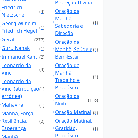
Proteção Divina
Friedrich
Oração da
(4)
Nietzsche
Manhã,
(1)
Georg Wilhelm
Sabedoria e
(1)
Friedrich Hegel
Direção
Geral
(277)
Oração da
Guru Nanak
(1)
Manhã, Saúde e
(2)
Immanuel Kant
Bem-Estar
(2)
Leonardo da
Oração da
(4)
Vinci
Manhã,
(2)
Trabalho e
Leonardo da
Propósito
Vinci (atribuição
(1)
errônea)
Oração da
(116)
Noite
Mahavira
(1)
Oração Matinal
(3)
Manhã, Força,
Resiliência,
Oração Matinal,
(3)
Esperança
Gratidão,
(1)
Propósito
Manhã,