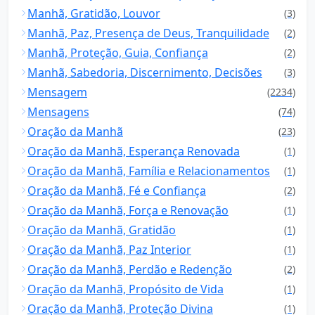
Manhã, Gratidão, Louvor
(3)
Manhã, Paz, Presença de Deus, Tranquilidade
(2)
Manhã, Proteção, Guia, Confiança
(2)
Manhã, Sabedoria, Discernimento, Decisões
(3)
Mensagem
(2234)
Mensagens
(74)
Oração da Manhã
(23)
Oração da Manhã, Esperança Renovada
(1)
Oração da Manhã, Família e Relacionamentos
(1)
Oração da Manhã, Fé e Confiança
(2)
Oração da Manhã, Força e Renovação
(1)
Oração da Manhã, Gratidão
(1)
Oração da Manhã, Paz Interior
(1)
Oração da Manhã, Perdão e Redenção
(2)
Oração da Manhã, Propósito de Vida
(1)
Oração da Manhã, Proteção Divina
(1)