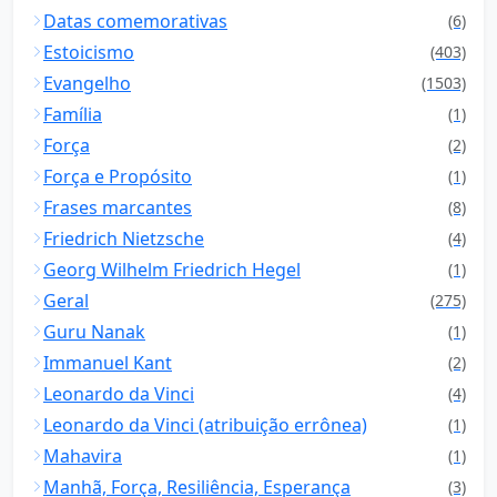
Datas comemorativas
(6)
Estoicismo
(403)
Evangelho
(1503)
Família
(1)
Força
(2)
Força e Propósito
(1)
Frases marcantes
(8)
Friedrich Nietzsche
(4)
Georg Wilhelm Friedrich Hegel
(1)
Geral
(275)
Guru Nanak
(1)
Immanuel Kant
(2)
Leonardo da Vinci
(4)
Leonardo da Vinci (atribuição errônea)
(1)
Mahavira
(1)
Manhã, Força, Resiliência, Esperança
(3)