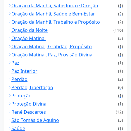
Oração da Manhã, Sabedoria e Direção
(1)
Oração da Manhã, Saúde e Bem-Estar
(2)
Oração da Manhã, Trabalho e Propósito
(2)
Oração da Noite
(116)
Oração Matinal
(3)
Oração Matinal, Gratidão, Propósito
(1)
Oração Matinal, Paz, Provisão Divina
(1)
Paz
(1)
Paz Interior
(1)
Perdão
(2)
Perdão, Libertação
(0)
Proteção
(1)
Proteção Divina
(1)
René Descartes
(12)
São Tomás de Aquino
(3)
Saúde
(1)