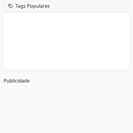
Tags Populares
mensagem de hoje
boa tarde google
boa tarde amor
boa tarde em italiano
boa tarde meu amor
boa tarde em espanhol
boa tarde a todos
boa tarde abençoada
boa tarde amiga
boa tarde amor da minha vida
boa tarde abençoada por deus
boa tarde amiguinho como vai
boa tarde a partir de que horas
a boa tarde em inglês
a boa tarde em francês
Publicidade