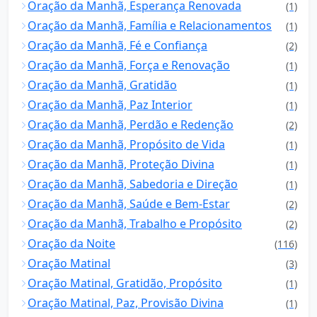
Oração da Manhã, Esperança Renovada
(1)
Oração da Manhã, Família e Relacionamentos
(1)
Oração da Manhã, Fé e Confiança
(2)
Oração da Manhã, Força e Renovação
(1)
Oração da Manhã, Gratidão
(1)
Oração da Manhã, Paz Interior
(1)
Oração da Manhã, Perdão e Redenção
(2)
Oração da Manhã, Propósito de Vida
(1)
Oração da Manhã, Proteção Divina
(1)
Oração da Manhã, Sabedoria e Direção
(1)
Oração da Manhã, Saúde e Bem-Estar
(2)
Oração da Manhã, Trabalho e Propósito
(2)
Oração da Noite
(116)
Oração Matinal
(3)
Oração Matinal, Gratidão, Propósito
(1)
Oração Matinal, Paz, Provisão Divina
(1)