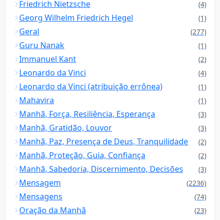
Friedrich Nietzsche
(4)
Georg Wilhelm Friedrich Hegel
(1)
Geral
(277)
Guru Nanak
(1)
Immanuel Kant
(2)
Leonardo da Vinci
(4)
Leonardo da Vinci (atribuição errônea)
(1)
Mahavira
(1)
Manhã, Força, Resiliência, Esperança
(3)
Manhã, Gratidão, Louvor
(3)
Manhã, Paz, Presença de Deus, Tranquilidade
(2)
Manhã, Proteção, Guia, Confiança
(2)
Manhã, Sabedoria, Discernimento, Decisões
(3)
Mensagem
(2236)
Mensagens
(74)
Oração da Manhã
(23)