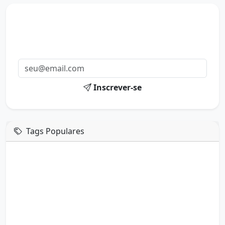
Mensagens diárias
Receba uma mensagem inspiradora todo dia no seu e-
mail.
Inscrever-se
Tags Populares
mensagem de hoje
boa tarde google
boa tarde amor
boa tarde em italiano
boa tarde meu amor
boa tarde em espanhol
boa tarde a todos
boa tarde abençoada
boa tarde amiga
boa tarde amor da minha vida
boa tarde abençoada por deus
boa tarde amiguinho como vai
boa tarde a partir de que horas
a boa tarde em inglês