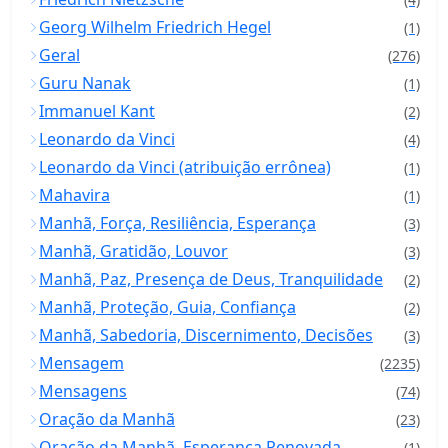
Georg Wilhelm Friedrich Hegel
(1)
Geral
(276)
Guru Nanak
(1)
Immanuel Kant
(2)
Leonardo da Vinci
(4)
Leonardo da Vinci (atribuição errônea)
(1)
Mahavira
(1)
Manhã, Força, Resiliência, Esperança
(3)
Manhã, Gratidão, Louvor
(3)
Manhã, Paz, Presença de Deus, Tranquilidade
(2)
Manhã, Proteção, Guia, Confiança
(2)
Manhã, Sabedoria, Discernimento, Decisões
(3)
Mensagem
(2235)
Mensagens
(74)
Oração da Manhã
(23)
Oração da Manhã, Esperança Renovada
(1)