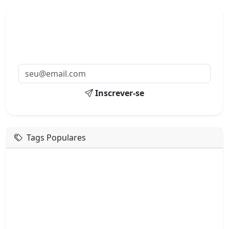
Mensagens diárias
Receba uma mensagem inspiradora todo dia no seu e-
mail.
Inscrever-se
Tags Populares
mensagem de hoje
boa tarde google
boa tarde amor
boa tarde em italiano
boa tarde meu amor
boa tarde em espanhol
boa tarde a todos
boa tarde abençoada
boa tarde amiga
boa tarde amor da minha vida
boa tarde abençoada por deus
boa tarde amiguinho como vai
boa tarde a partir de que horas
a boa tarde em inglês