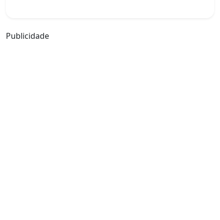
a boa tarde em francês
Publicidade