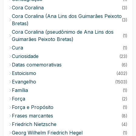
Cora Coralina
(3)
Cora Coralina (Ana Lins dos Guimarães Peixoto
(3)
Bretas)
Cora Coralina (pseudônimo de Ana Lins dos
(1)
Guimarães Peixoto Bretas)
Cura
(1)
Curiosidade
(23)
Datas comemorativas
(6)
Estoicismo
(402)
Evangelho
(1503)
Família
(1)
Força
(2)
Força e Propósito
(1)
Frases marcantes
(8)
Friedrich Nietzsche
(4)
Georg Wilhelm Friedrich Hegel
(1)