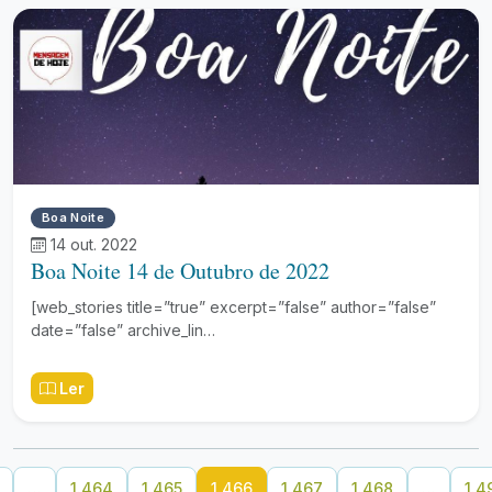
Boa Noite
14 out. 2022
Boa Noite 14 de Outubro de 2022
[web_stories title=”true” excerpt=”false” author=”false”
date=”false” archive_lin…
Ler
…
1.464
1.465
1.466
1.467
1.468
…
1.4