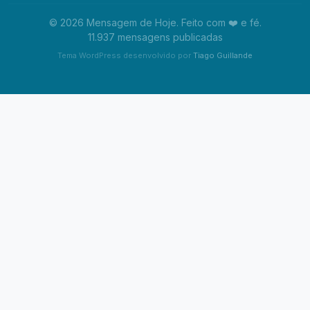
© 2026 Mensagem de Hoje. Feito com ❤️ e fé.
11.937 mensagens publicadas
Tema WordPress desenvolvido por
Tiago Guillande