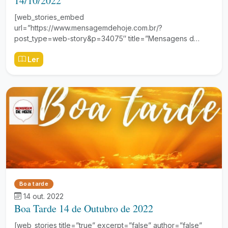
14/10/2022
[web_stories_embed
url=”https://www.mensagemdehoje.com.br/?
post_type=web-story&p=34075″ title=”Mensagens d…
Ler
Boa tarde
14 out. 2022
Boa Tarde 14 de Outubro de 2022
[web_stories title=”true” excerpt=”false” author=”false”