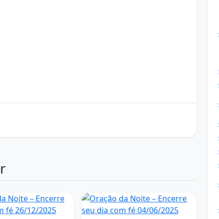
ite
r