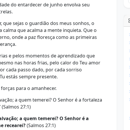
idade do entardecer de junho envolva seu
relas.
hor, que sejas o guardião dos meus sonhos, o
isa calma que acalma a mente inquieta. Que o
erno, onde a paz floresça como as primeiras
perança.
tórias e pelos momentos de aprendizado que
 mesmo nas horas frias, pelo calor do Teu amor
r cada passo dado, por cada sorriso
 Tu estás sempre presente.
 forças para o amanhecer.
lvação; a quem temerei? O Senhor é a fortaleza
 (Salmos 27:1)
alvação; a quem temerei? O Senhor é a
e recearei?
(Salmos 27:1)