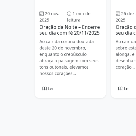
Oração da Noite
Or
20 nov.
1 min de
26 dez.
2025
leitura
2025
Oração da Noite – Encerre
Oração d
seu dia com fé 20/11/2025
seu dia 
Ao cair da cortina dourada
Ao cair d
deste 20 de novembro,
sobre est
enquanto o crepúsculo
alonga, e
abraça a paisagem com seus
desenha s
tons outonais, elevamos
coração…
nossos corações…
Ler
Ler