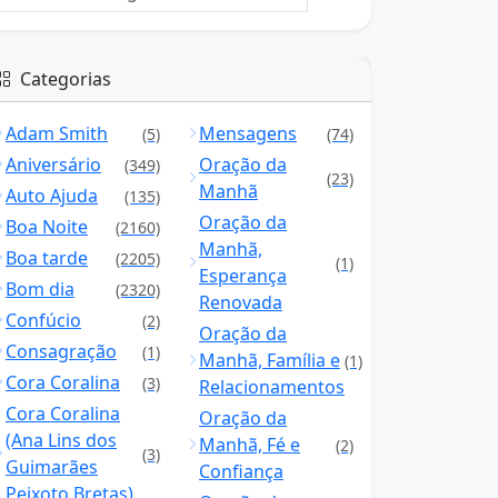
Categorias
Adam Smith
Mensagens
(5)
(74)
Aniversário
Oração da
(349)
(23)
Manhã
Auto Ajuda
(135)
Oração da
Boa Noite
(2160)
Manhã,
Boa tarde
(2205)
(1)
Esperança
Bom dia
(2320)
Renovada
Confúcio
(2)
Oração da
Consagração
(1)
Manhã, Família e
(1)
Cora Coralina
(3)
Relacionamentos
Cora Coralina
Oração da
(Ana Lins dos
Manhã, Fé e
(2)
(3)
Guimarães
Confiança
Peixoto Bretas)