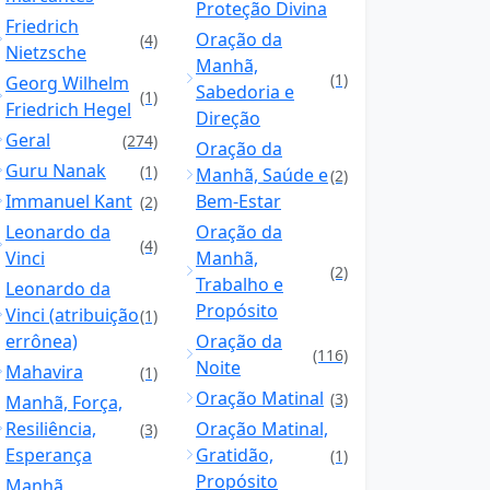
Proteção Divina
Friedrich
Oração da
(4)
Nietzsche
Manhã,
(1)
Georg Wilhelm
Sabedoria e
(1)
Friedrich Hegel
Direção
Geral
(274)
Oração da
Guru Nanak
(1)
Manhã, Saúde e
(2)
Immanuel Kant
Bem-Estar
(2)
Leonardo da
Oração da
(4)
Vinci
Manhã,
(2)
Trabalho e
Leonardo da
Propósito
Vinci (atribuição
(1)
errônea)
Oração da
(116)
Noite
Mahavira
(1)
Oração Matinal
(3)
Manhã, Força,
Resiliência,
Oração Matinal,
(3)
Esperança
Gratidão,
(1)
Propósito
Manhã,