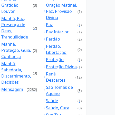
Gratidão,
Oração Matinal,
(3)
Louvor
Paz, Provisão
(1)
Divina
Manhã, Paz,
Presença de
Paz
(1)
(2)
Deus,
Paz Interior
(1)
Tranquilidade
Perdão
(2)
Manhã,
Perdão,
(0)
Proteção, Guia,
(2)
Libertação
Confiança
Proteção
(1)
Manhã,
Proteção Divina
(1)
Sabedoria,
(3)
René
Discernimento,
(12)
Descartes
Decisões
São Tomás de
Mensagem
(2232)
(3)
Aquino
Saúde
(1)
Saúde, Cura
(0)