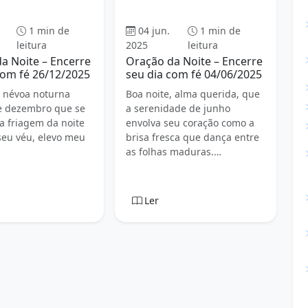
ação da Noite
Oração da Noite
1 min de
04 jun.
1 min de
leitura
2025
leitura
a Noite – Encerre
Oração da Noite – Encerre
com fé 26/12/2025
seu dia com fé 04/06/2025
a névoa noturna
Boa noite, alma querida, que
e dezembro que se
a serenidade de junho
 a friagem da noite
envolva seu coração como a
eu véu, elevo meu
brisa fresca que dança entre
as folhas maduras.…
Ler