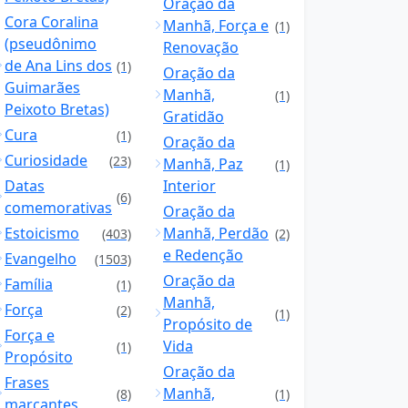
Oração da
Cora Coralina
Manhã, Força e
(1)
(pseudônimo
Renovação
de Ana Lins dos
(1)
Oração da
Guimarães
Manhã,
(1)
Peixoto Bretas)
Gratidão
Cura
(1)
Oração da
Curiosidade
(23)
Manhã, Paz
(1)
Datas
Interior
(6)
comemorativas
Oração da
Estoicismo
Manhã, Perdão
(403)
(2)
e Redenção
Evangelho
(1503)
Oração da
Família
(1)
Manhã,
Força
(2)
(1)
Propósito de
Força e
Vida
(1)
Propósito
Oração da
Frases
Manhã,
(8)
(1)
marcantes