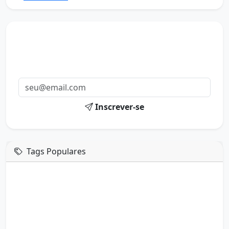
Mensagens diárias
Receba uma mensagem inspiradora todo dia no seu e-
mail.
Inscrever-se
Tags Populares
mensagem de hoje
boa tarde google
boa tarde amor
boa tarde em italiano
boa tarde meu amor
boa tarde em espanhol
boa tarde a todos
boa tarde abençoada
boa tarde amiga
boa tarde amor da minha vida
boa tarde abençoada por deus
boa tarde amiguinho como vai