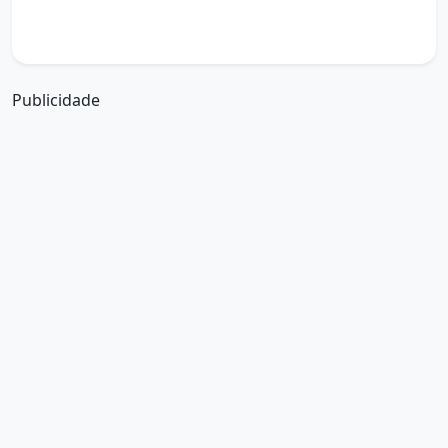
boa tarde a partir de que horas
a boa tarde em inglês
a boa tarde em francês
Publicidade