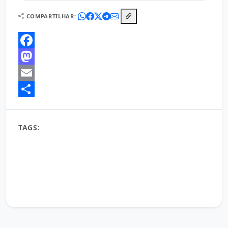
COMPARTILHAR:
Facebook
Mastodon
Email
Share
TAGS:
amor de Deus
aplicação prática
Bíblia
crescimento espiritual
Cristianismo
ensinamentos bíblicos
escrituras sagradas
Estudo Bíblico
fé
Jesus Cristo
oração da manhã para mulheres que enfrentam batalhas
Palavra de Deus
Reflexões bíblicas
sabedoria divina
Vida Cristã