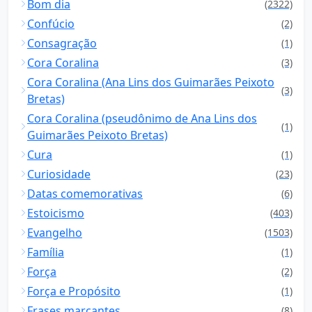
Bom dia
(2322)
Confúcio
(2)
Consagração
(1)
Cora Coralina
(3)
Cora Coralina (Ana Lins dos Guimarães Peixoto
(3)
Bretas)
Cora Coralina (pseudônimo de Ana Lins dos
(1)
Guimarães Peixoto Bretas)
Cura
(1)
Curiosidade
(23)
Datas comemorativas
(6)
Estoicismo
(403)
Evangelho
(1503)
Família
(1)
Força
(2)
Força e Propósito
(1)
Frases marcantes
(8)