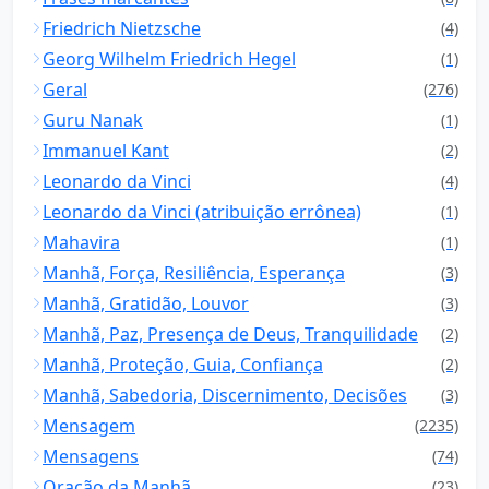
Friedrich Nietzsche
(4)
Georg Wilhelm Friedrich Hegel
(1)
Geral
(276)
Guru Nanak
(1)
Immanuel Kant
(2)
Leonardo da Vinci
(4)
Leonardo da Vinci (atribuição errônea)
(1)
Mahavira
(1)
Manhã, Força, Resiliência, Esperança
(3)
Manhã, Gratidão, Louvor
(3)
Manhã, Paz, Presença de Deus, Tranquilidade
(2)
Manhã, Proteção, Guia, Confiança
(2)
Manhã, Sabedoria, Discernimento, Decisões
(3)
Mensagem
(2235)
Mensagens
(74)
Oração da Manhã
(23)