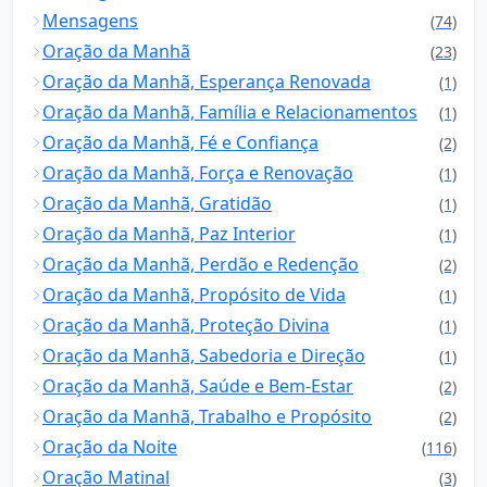
Mensagens
(74)
Oração da Manhã
(23)
Oração da Manhã, Esperança Renovada
(1)
Oração da Manhã, Família e Relacionamentos
(1)
Oração da Manhã, Fé e Confiança
(2)
Oração da Manhã, Força e Renovação
(1)
Oração da Manhã, Gratidão
(1)
Oração da Manhã, Paz Interior
(1)
Oração da Manhã, Perdão e Redenção
(2)
Oração da Manhã, Propósito de Vida
(1)
Oração da Manhã, Proteção Divina
(1)
Oração da Manhã, Sabedoria e Direção
(1)
Oração da Manhã, Saúde e Bem-Estar
(2)
Oração da Manhã, Trabalho e Propósito
(2)
Oração da Noite
(116)
Oração Matinal
(3)