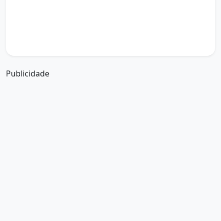
boa tarde abençoada
boa tarde amiga
boa tarde amor da minha vida
boa tarde abençoada por deus
boa tarde amiguinho como vai
boa tarde a partir de que horas
a boa tarde em inglês
a boa tarde em francês
Publicidade