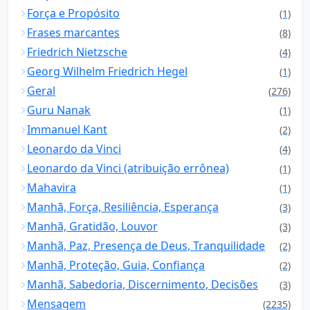
Força e Propósito
(1)
Frases marcantes
(8)
Friedrich Nietzsche
(4)
Georg Wilhelm Friedrich Hegel
(1)
Geral
(276)
Guru Nanak
(1)
Immanuel Kant
(2)
Leonardo da Vinci
(4)
Leonardo da Vinci (atribuição errônea)
(1)
Mahavira
(1)
Manhã, Força, Resiliência, Esperança
(3)
Manhã, Gratidão, Louvor
(3)
Manhã, Paz, Presença de Deus, Tranquilidade
(2)
Manhã, Proteção, Guia, Confiança
(2)
Manhã, Sabedoria, Discernimento, Decisões
(3)
Mensagem
(2235)