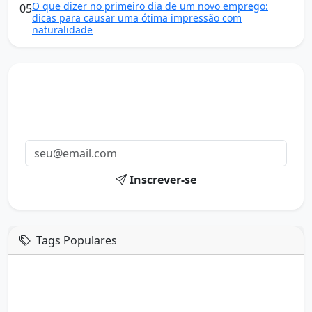
O que dizer no primeiro dia de um novo emprego:
05
dicas para causar uma ótima impressão com
naturalidade
Mensagens diárias
Receba uma mensagem inspiradora todo dia no seu e-
mail.
Inscrever-se
Tags Populares
mensagem de hoje
boa tarde google
boa tarde amor
boa tarde em italiano
boa tarde meu amor
boa tarde em espanhol
boa tarde a todos