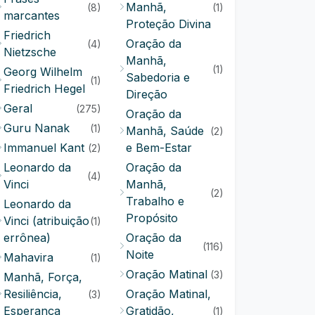
Manhã,
(8)
(1)
marcantes
Proteção Divina
Friedrich
Oração da
(4)
Nietzsche
Manhã,
(1)
Georg Wilhelm
Sabedoria e
(1)
Friedrich Hegel
Direção
Geral
(275)
Oração da
Guru Nanak
(1)
Manhã, Saúde
(2)
Immanuel Kant
e Bem-Estar
(2)
Leonardo da
Oração da
(4)
Vinci
Manhã,
(2)
Trabalho e
Leonardo da
Propósito
Vinci (atribuição
(1)
errônea)
Oração da
(116)
Noite
Mahavira
(1)
Oração Matinal
(3)
Manhã, Força,
Resiliência,
Oração Matinal,
(3)
Esperança
Gratidão,
(1)