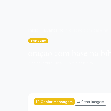
Início
Evangelho
oração com base na bíblia católica: Reflexões Bíblicas e Ensinamentos
Evangelho
oração com base na bíb
11 de novembro, 2025
·
5 min de leitura
Copiar mensagem
Gerar imagem