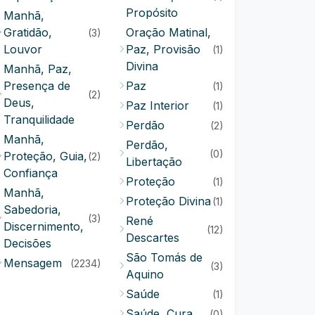
Propósito
Manhã,
Gratidão,
Oração Matinal,
(3)
Louvor
Paz, Provisão
(1)
Divina
Manhã, Paz,
Presença de
Paz
(1)
(2)
Deus,
Paz Interior
(1)
Tranquilidade
Perdão
(2)
Manhã,
Perdão,
(0)
Proteção, Guia,
(2)
Libertação
Confiança
Proteção
(1)
Manhã,
Proteção Divina
(1)
Sabedoria,
(3)
René
Discernimento,
(12)
Descartes
Decisões
São Tomás de
Mensagem
(2234)
(3)
Aquino
Saúde
(1)
Saúde, Cura
(0)