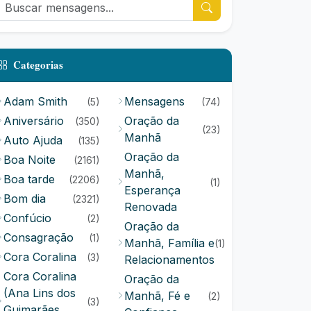
Categorias
Adam Smith
Mensagens
(5)
(74)
Aniversário
Oração da
(350)
(23)
Manhã
Auto Ajuda
(135)
Oração da
Boa Noite
(2161)
Manhã,
Boa tarde
(2206)
(1)
Esperança
Bom dia
(2321)
Renovada
Confúcio
(2)
Oração da
Consagração
(1)
Manhã, Família e
(1)
Cora Coralina
(3)
Relacionamentos
Cora Coralina
Oração da
(Ana Lins dos
Manhã, Fé e
(2)
(3)
Guimarães