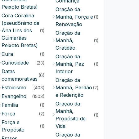
Confiança
Peixoto Bretas)
Oração da
Cora Coralina
Manhã, Força e
(1)
(pseudônimo de
Renovação
Ana Lins dos
(1)
Oração da
Guimarães
Manhã,
(1)
Peixoto Bretas)
Gratidão
Cura
(1)
Oração da
Curiosidade
(23)
Manhã, Paz
(1)
Datas
Interior
(6)
comemorativas
Oração da
Estoicismo
Manhã, Perdão
(403)
(2)
e Redenção
Evangelho
(1503)
Oração da
Família
(1)
Manhã,
Força
(2)
(1)
Propósito de
Força e
Vida
(1)
Propósito
Oração da
Frases