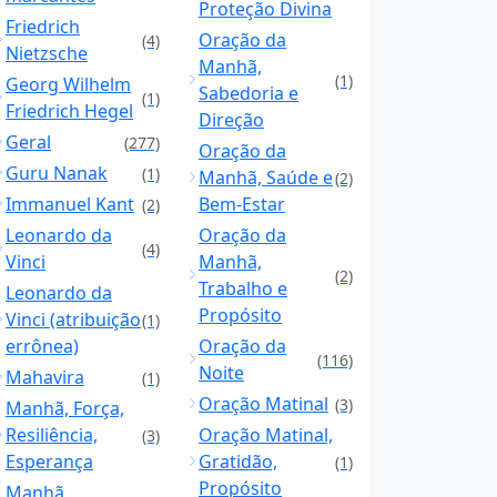
Proteção Divina
Friedrich
Oração da
(4)
Nietzsche
Manhã,
(1)
Georg Wilhelm
Sabedoria e
(1)
Friedrich Hegel
Direção
Geral
(277)
Oração da
Guru Nanak
(1)
Manhã, Saúde e
(2)
Immanuel Kant
Bem-Estar
(2)
Leonardo da
Oração da
(4)
Vinci
Manhã,
(2)
Trabalho e
Leonardo da
Propósito
Vinci (atribuição
(1)
errônea)
Oração da
(116)
Noite
Mahavira
(1)
Oração Matinal
(3)
Manhã, Força,
Resiliência,
Oração Matinal,
(3)
Esperança
Gratidão,
(1)
Propósito
Manhã,