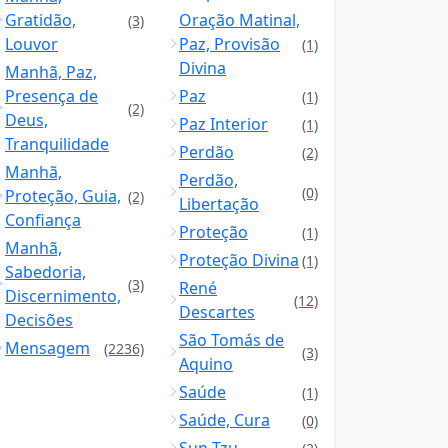
Gratidão,
Oração Matinal,
(3)
Louvor
Paz, Provisão
(1)
Divina
Manhã, Paz,
Presença de
Paz
(1)
(2)
Deus,
Paz Interior
(1)
Tranquilidade
Perdão
(2)
Manhã,
Perdão,
(0)
Proteção, Guia,
(2)
Libertação
Confiança
Proteção
(1)
Manhã,
Proteção Divina
(1)
Sabedoria,
(3)
René
Discernimento,
(12)
Descartes
Decisões
São Tomás de
Mensagem
(2236)
(3)
Aquino
Saúde
(1)
Saúde, Cura
(0)