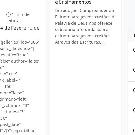
e Ensinamentos
Evangelho
Introdução: Compreendendo
1 min de
Estudo para jovens cristãos A
leitura
Palavra de Deus nos oferece
4 de Fevereiro de
sabedoria profunda sobre
estudo para jovens cristãos.
Através das Escrituras,…
galleries” ids=”985″
basic_slideshow”]
es title=”true”
alse” author=”false”
e”
nk=”true”
nk_label=””
e=”150″
ners=”false”
gnment=”left”
f_columns=”3″
_stories=”3″
ESC”
post_date”
” /] Compartilhar: