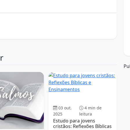
Mensagem Bíblica
Minha Rocha
proteção divina
r
Pu
Evangelho
03 out.
4 min de
2025
leitura
Estudo para jovens
cristãos: Reflexões Bíblicas