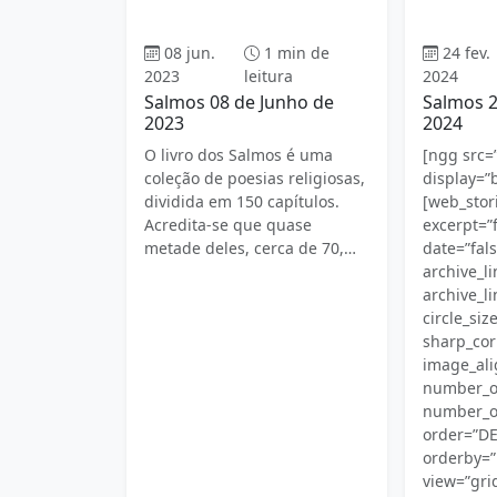
Evangelho
08 jun.
1 min de
24 fev.
2023
leitura
2024
Salmos 08 de Junho de
Salmos 2
2023
2024
O livro dos Salmos é uma
[ngg src=”
coleção de poesias religiosas,
display=”
dividida em 150 capítulos.
[web_stori
Acredita-se que quase
excerpt=”f
metade deles, cerca de 70,…
date=”fals
archive_li
archive_li
circle_siz
sharp_cor
image_ali
number_o
number_of
order=”D
orderby=”
view=”grid