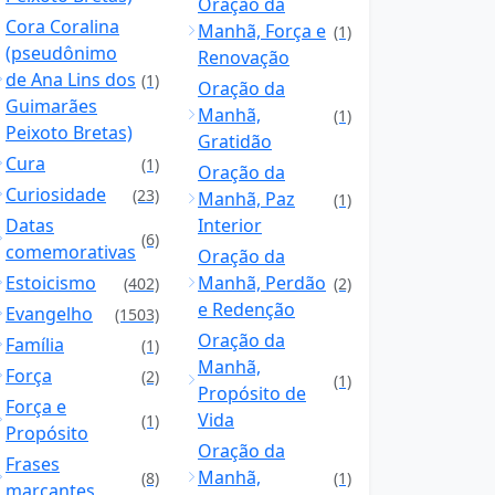
Oração da
Cora Coralina
Manhã, Força e
(1)
(pseudônimo
Renovação
de Ana Lins dos
(1)
Oração da
Guimarães
Manhã,
(1)
Peixoto Bretas)
Gratidão
Cura
(1)
Oração da
Curiosidade
(23)
Manhã, Paz
(1)
Datas
Interior
(6)
comemorativas
Oração da
Estoicismo
Manhã, Perdão
(402)
(2)
e Redenção
Evangelho
(1503)
Oração da
Família
(1)
Manhã,
Força
(2)
(1)
Propósito de
Força e
Vida
(1)
Propósito
Oração da
Frases
Manhã,
(8)
(1)
marcantes