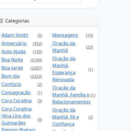
Categorias
Adam Smith
Mensagens
(5)
(74)
Aniversário
Oração da
(352)
(23)
Manhã
Auto Ajuda
(135)
Oração da
Boa Noite
(2164)
Manhã,
Boa tarde
(2207)
(1)
Esperança
Bom dia
(2323)
Renovada
Confúcio
(2)
Oração da
Consagração
(1)
Manhã, Família e
(1)
Cora Coralina
(3)
Relacionamentos
Cora Coralina
Oração da
(Ana Lins dos
Manhã, Fé e
(2)
(3)
Guimarães
Confiança
Peixoto Bretas)