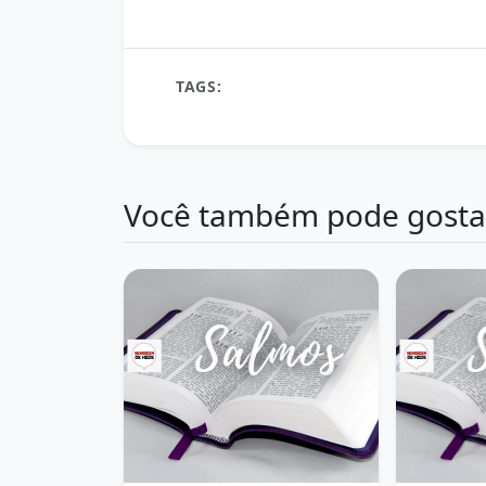
TAGS:
Deus é Rocha
esperança
fortaleza
Refúgio em Deus
Salmos 18:2
Você também pode gosta