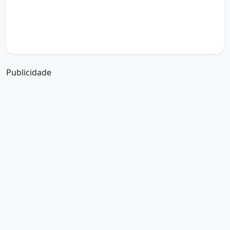
boa tarde amor da minha vida
boa tarde abençoada por deus
boa tarde amiguinho como vai
boa tarde a partir de que horas
a boa tarde em inglês
a boa tarde em francês
Publicidade