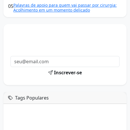
Palavras de apoio para quem vai passar por cirurgia:
05
Acolhimento em um momento delicado
Mensagens diárias
Receba uma mensagem inspiradora todo dia no seu e-
mail.
Inscrever-se
Tags Populares
mensagem de hoje
boa tarde google
boa tarde amor
boa tarde em italiano
boa tarde meu amor
boa tarde em espanhol
boa tarde a todos
boa tarde abençoada
boa tarde amiga