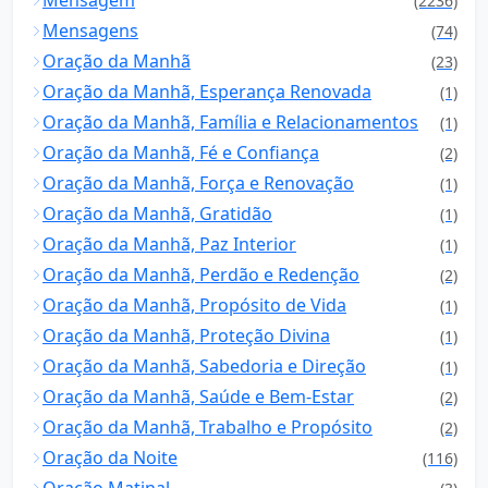
Mensagem
(2236)
Mensagens
(74)
Oração da Manhã
(23)
Oração da Manhã, Esperança Renovada
(1)
Oração da Manhã, Família e Relacionamentos
(1)
Oração da Manhã, Fé e Confiança
(2)
Oração da Manhã, Força e Renovação
(1)
Oração da Manhã, Gratidão
(1)
Oração da Manhã, Paz Interior
(1)
Oração da Manhã, Perdão e Redenção
(2)
Oração da Manhã, Propósito de Vida
(1)
Oração da Manhã, Proteção Divina
(1)
Oração da Manhã, Sabedoria e Direção
(1)
Oração da Manhã, Saúde e Bem-Estar
(2)
Oração da Manhã, Trabalho e Propósito
(2)
Oração da Noite
(116)