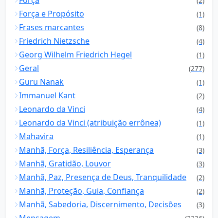
Força
(2)
Força e Propósito
(1)
Frases marcantes
(8)
Friedrich Nietzsche
(4)
Georg Wilhelm Friedrich Hegel
(1)
Geral
(277)
Guru Nanak
(1)
Immanuel Kant
(2)
Leonardo da Vinci
(4)
Leonardo da Vinci (atribuição errônea)
(1)
Mahavira
(1)
Manhã, Força, Resiliência, Esperança
(3)
Manhã, Gratidão, Louvor
(3)
Manhã, Paz, Presença de Deus, Tranquilidade
(2)
Manhã, Proteção, Guia, Confiança
(2)
Manhã, Sabedoria, Discernimento, Decisões
(3)